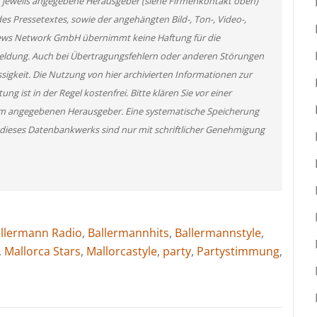
er jeweils angegebene Herausgeber (siehe Firmenkontakt oben)
des Pressetextes, sowie der angehängten Bild-, Ton-, Video-,
News Network GmbH übernimmt keine Haftung für die
 Meldung. Auch bei Übertragungsfehlern oder anderen Störungen
ssigkeit. Die Nutzung von hier archivierten Informationen zur
g ist in der Regel kostenfrei. Bitte klären Sie vor einer
m angegebenen Herausgeber. Eine systematische Speicherung
 dieses Datenbankwerks sind nur mit schriftlicher Genehmigung
llermann Radio
,
Ballermannhits
,
Ballermannstyle
,
,
Mallorca Stars
,
Mallorcastyle
,
party
,
Partystimmung
,