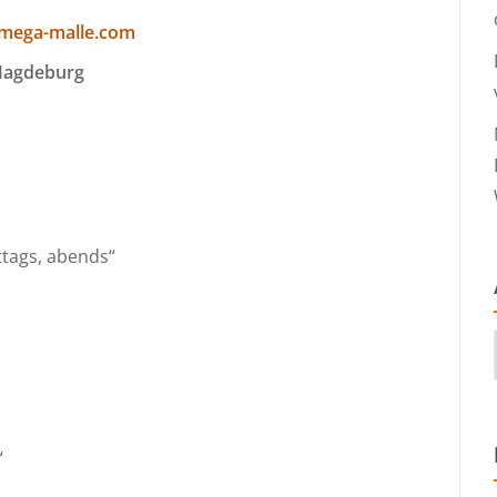
mega-malle.com
 Magdeburg
ttags, abends“
“