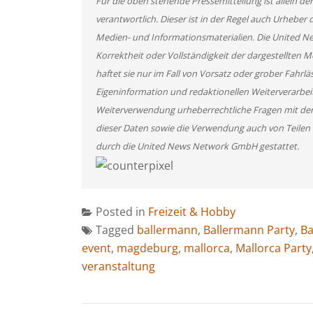
Für die oben stehende Pressemitteilung ist allein d
verantwortlich. Dieser ist in der Regel auch Urheber 
Medien- und Informationsmaterialien. Die United 
Korrektheit oder Vollständigkeit der dargestellten
haftet sie nur im Fall von Vorsatz oder grober Fahrlä
Eigeninformation und redaktionellen Weiterverarbeitun
Weiterverwendung urheberrechtliche Fragen mit de
dieser Daten sowie die Verwendung auch von Teilen
durch die United News Network GmbH gestattet.
Posted in
Freizeit & Hobby
Tagged
ballermann
,
Ballermann Party
,
Ba
event
,
magdeburg
,
mallorca
,
Mallorca Party
veranstaltung