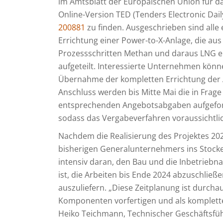
im Amtsblatt der Europäischen Union für da
Online-Version TED (Tenders Electronic D
200881
zu finden. Ausgeschrieben sind alle
Errichtung einer Power-to-X-Anlage, die a
Prozessschritten Methan und daraus LNG e
aufgeteilt. Interessierte Unternehmen könne
Übernahme der kompletten Errichtung der 
Anschluss werden bis Mitte Mai die in Fr
entsprechenden Angebotsabgaben aufgeforde
sodass das Vergabeverfahren voraussichtlic
Nachdem die Realisierung des Projektes 20
bisherigen Generalunternehmers ins Stocken
intensiv daran, den Bau und die Inbetriebn
ist, die Arbeiten bis Ende 2024 abzuschlie
auszuliefern. „Diese Zeitplanung ist durchaus
Komponenten vorfertigen und als komplette 
Heiko Teichmann, Technischer Geschäftsfü