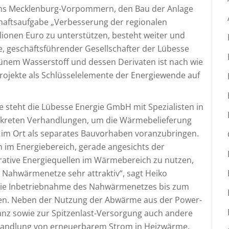
ums Mecklenburg-Vorpommern, den Bau der Anlage
chaftsaufgabe „Verbesserung der regionalen
llionen Euro zu unterstützen, besteht weiter und
, geschäftsführender Gesellschafter der Lübesse
ünem Wasserstoff und dessen Derivaten ist nach wie
ojekte als Schlüsselelemente der Energiewende auf
e steht die Lübesse Energie GmbH mit Spezialisten in
nkreten Verhandlungen, um die Wärmebelieferung
im Ort als separates Bauvorhaben voranzubringen.
 im Energiebereich, gerade angesichts der
erative Energiequellen im Wärmebereich zu nutzen,
 Nahwärmenetze sehr attraktiv“, sagt Heiko
die Inbetriebnahme des Nahwärmenetzes bis zum
ßen. Neben der Nutzung der Abwärme aus der Power-
anz sowie zur Spitzenlast-Versorgung auch andere
wandlung von erneuerbarem Strom in Heizwärme,