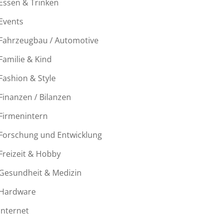
Essen & Trinken
Events
Fahrzeugbau / Automotive
Familie & Kind
Fashion & Style
Finanzen / Bilanzen
Firmenintern
Forschung und Entwicklung
Freizeit & Hobby
Gesundheit & Medizin
Hardware
Internet