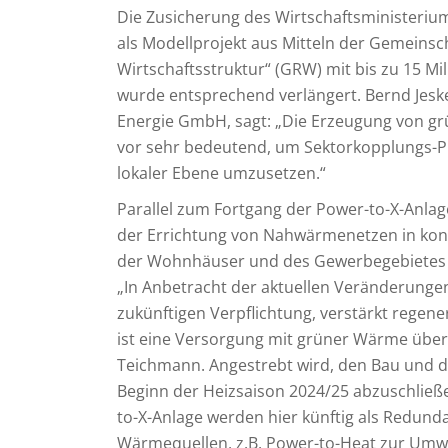
Die Zusicherung des Wirtschaftsministeri
als Modellprojekt aus Mitteln der Gemeins
Wirtschaftsstruktur“ (GRW) mit bis zu 15 Mi
wurde entsprechend verlängert. Bernd Jeske
Energie GmbH, sagt: „Die Erzeugung von gr
vor sehr bedeutend, um Sektorkopplungs-Pr
lokaler Ebene umzusetzen.“
Parallel zum Fortgang der Power-to-X-Anlag
der Errichtung von Nahwärmenetzen in ko
der Wohnhäuser und des Gewerbegebietes 
„In Anbetracht der aktuellen Veränderungen
zukünftigen Verpflichtung, verstärkt regen
ist eine Versorgung mit grüner Wärme über
Teichmann. Angestrebt wird, den Bau und 
Beginn der Heizsaison 2024/25 abzuschlie
to-X-Anlage werden hier künftig als Redund
Wärmequellen, z.B. Power-to-Heat zur Um