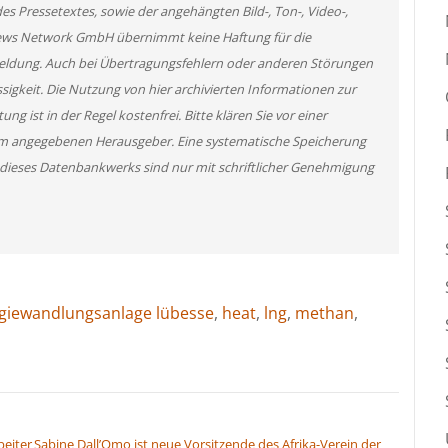
des Pressetextes, sowie der angehängten Bild-, Ton-, Video-,
News Network GmbH übernimmt keine Haftung für die
 Meldung. Auch bei Übertragungsfehlern oder anderen Störungen
ssigkeit. Die Nutzung von hier archivierten Informationen zur
g ist in der Regel kostenfrei. Bitte klären Sie vor einer
m angegebenen Herausgeber. Eine systematische Speicherung
 dieses Datenbankwerks sind nur mit schriftlicher Genehmigung
giewandlungsanlage lübesse
,
heat
,
lng
,
methan
,
beiter
Sabine Dall’Omo ist neue Vorsitzende des Afrika-Verein der