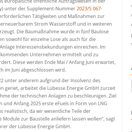
s europäische öffentliche Auftragswesen in der
aily) unter der Supplement-Nummer
2023/S 067-
 erforderlichen Tätigkeiten und Maßnahmen zur
us erneuerbarem Strom Wasserstoff und in weiteren
rzeugt. Die Baumaßnahme wurde in fünf Baulose
n sowohl für einzelne Lose als auch für die
Anlage Interessensbekundungen einreichen. Im
age kommenden Unternehmen ermittelt und zu
rt. Diese werden Ende Mai / Anfang Juni erwartet,
h im Juni abgeschlossen wird.
22 unter anderem aufgrund der Insolvenz des
 geriet, arbeitet die Lübesse Energie GmbH zurzeit
ahme der technischen Anlagen zu beschleunigen. Ziel
ßen und Anfang 2025 erste eFuels in Form von LNG
 realistisch, da wir wesentliche Teile der
Module zur Baustelle anliefern lassen wollen“, sagt
hrer der Lübesse Energie GmbH.