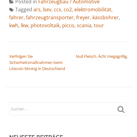
Posted in
Fahrzeugbau / Automotive
Tagged
ars
,
bev
,
ccs
,
co2
,
elektromobilität
,
fahrer
,
fahrzeugtransporter
,
freyer
,
kässbohrer
,
kwh
,
lkw
,
photovoltaik
,
picco
,
scania
,
tour
BEITRAGSNAVIGATION
Verfolgen Sie
Null Fleisch. Ächt megagrillig.
Sicherheitsmaßnahmen beim
Litecoin Mining in Deutschland