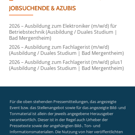
JOBSUCHENDE & AZUBIS
2026 – Ausbildung zum Elektroniker (m/w/d) für
Betriebstechnik (Ausbildung / Duales Studium |
Bad Mergentheim)
2026 – Ausbildung zum Fachlagerist (m/w/d)
(Ausbildung / Duales Studium | Bad Mergentheim)
2026 – Ausbildung zum Fachlagerist (m/w/d) plus1
(Ausbildung / Duales Studium | Bad Mergentheim)
Für die oben stehenden Pressemitteilungen, das angezeigte
Event bzw. das Stellenangebot sowie für das angezeigte Bild- und
Tonmaterial ist allein der jeweils angegebene Herausgeber
verantwortlich. Dieser ist in der Regel auch Urheber der
Pressetexte sowie der angehängten Bild-, Ton- und
Informationsmaterialien. Die Nutzung von hier veröffentlichten