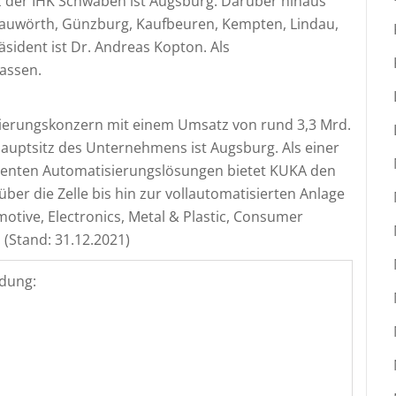
z der IHK Schwaben ist Augsburg. Darüber hinaus
onauwörth, Günzburg, Kaufbeuren, Kempten, Lindau,
ident ist Dr. Andreas Kopton. Als
assen.
isierungskonzern mit einem Umsatz von rund 3,3 Mrd.
auptsitz des Unternehmens ist Augsburg. Als einer
ligenten Automatisierungslösungen bietet KUKA den
er die Zelle bis hin zur vollautomatisierten Anlage
tive, Electronics, Metal & Plastic, Consumer
(Stand: 31.12.2021)
dung: