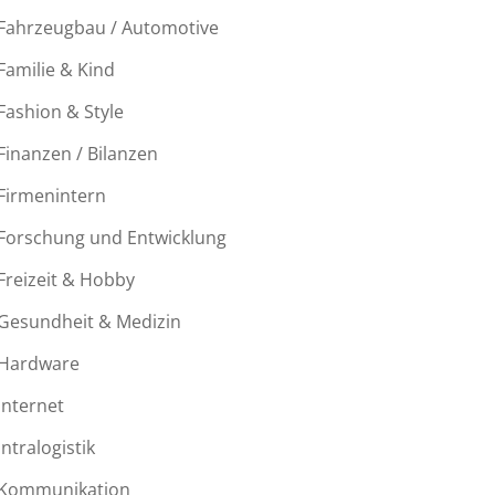
Fahrzeugbau / Automotive
Familie & Kind
Fashion & Style
Finanzen / Bilanzen
Firmenintern
Forschung und Entwicklung
Freizeit & Hobby
Gesundheit & Medizin
Hardware
Internet
Intralogistik
Kommunikation