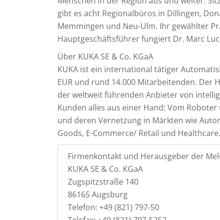
Menschen in der Region aus und weiter. Sit
gibt es acht Regionalbüros in Dillingen, D
Memmingen und Neu-Ulm. Ihr gewählter Präs
Hauptgeschäftsführer fungiert Dr. Marc Luc
Über KUKA SE & Co. KGaA
KUKA ist ein international tätiger Automat
EUR und rund 14.000 Mitarbeitenden. Der H
der weltweit führenden Anbieter von intel
Kunden alles aus einer Hand: Vom Roboter üb
und deren Vernetzung in Märkten wie Automo
Goods, E-Commerce/ Retail und Healthcare. 
Firmenkontakt und Herausgeber der Mel
KUKA SE & Co. KGaA
Zugspitzstraße 140
86165 Augsburg
Telefon: +49 (821) 797-50