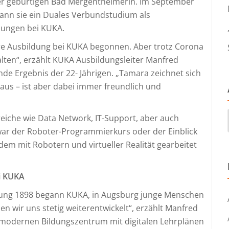
der gebürtigen Bad Mergentheimerin. Im September
ann sie ein Duales Verbundstudium als
lungen bei KUKA.
re Ausbildung bei KUKA begonnen. Aber trotz Corona
lten“, erzählt KUKA Ausbildungsleiter Manfred
nde Ergebnis der 22- Jährigen. „Tamara zeichnet sich
 aus – ist aber dabei immer freundlich und
eiche wie Data Network, IT-Support, aber auch
war der Roboter-Programmierkurs oder der Einblick
 dem mit Robotern und virtueller Realität gearbeitet
ei KUKA
dung 1898 begann KUKA, in Augsburg junge Menschen
ben wir uns stetig weiterentwickelt“, erzählt Manfred
modernen Bildungszentrum mit digitalen Lehrplänen