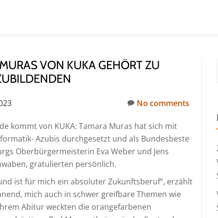
 MURAS VON KUKA GEHÖRT ZU
ZUBILDENDEN
023
No comments
nde kommt von KUKA: Tamara Muras hat sich mit
nformatik- Azubis durchgesetzt und als Bundesbeste
urgs Oberbürgermeisterin Eva Weber und Jens
hwaben, gratulierten persönlich.
und ist für mich ein absoluter Zukunftsberuf“, erzählt
nnend, mich auch in schwer greifbare Themen wie
h ihrem Abitur weckten die orangefarbenen