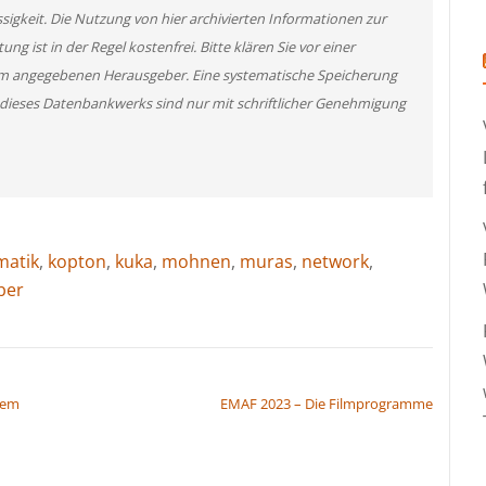
ssigkeit. Die Nutzung von hier archivierten Informationen zur
g ist in der Regel kostenfrei. Bitte klären Sie vor einer
m angegebenen Herausgeber. Eine systematische Speicherung
 dieses Datenbankwerks sind nur mit schriftlicher Genehmigung
matik
,
kopton
,
kuka
,
mohnen
,
muras
,
network
,
ber
uem
EMAF 2023 – Die Filmprogramme