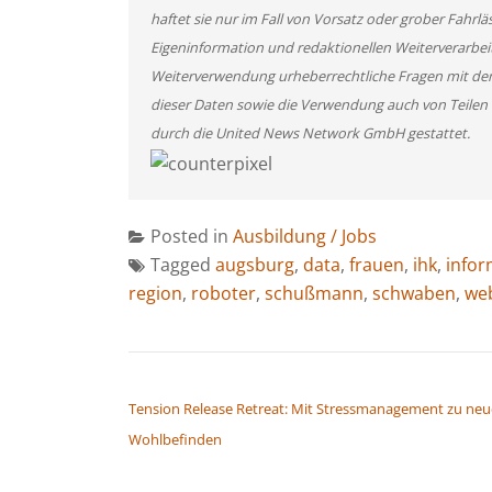
haftet sie nur im Fall von Vorsatz oder grober Fahrlä
Eigeninformation und redaktionellen Weiterverarbeitun
Weiterverwendung urheberrechtliche Fragen mit de
dieser Daten sowie die Verwendung auch von Teilen
durch die United News Network GmbH gestattet.
Posted in
Ausbildung / Jobs
Tagged
augsburg
,
data
,
frauen
,
ihk
,
infor
region
,
roboter
,
schußmann
,
schwaben
,
we
BEITRAGSNAVIGATION
Tension Release Retreat: Mit Stressmanagement zu ne
Wohlbefinden