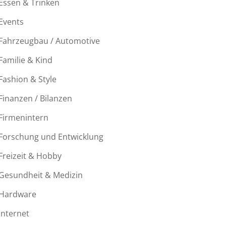
Essen & Trinken
Events
Fahrzeugbau / Automotive
Familie & Kind
Fashion & Style
Finanzen / Bilanzen
Firmenintern
Forschung und Entwicklung
Freizeit & Hobby
Gesundheit & Medizin
Hardware
Internet