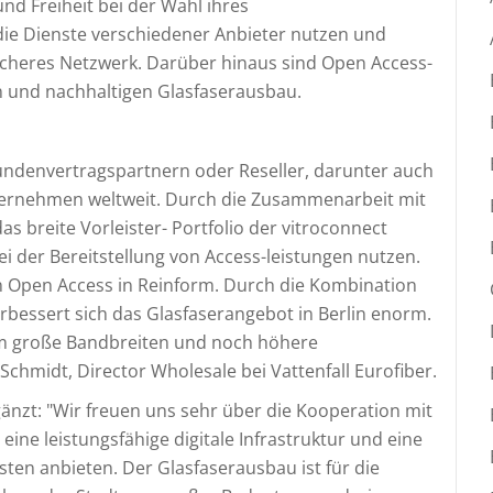
und Freiheit bei der Wahl ihres
ie Dienste verschiedener Anbieter nutzen und
icheres Netzwerk. Darüber hinaus sind Open Access-
en und nachhaltigen Glasfaserausbau.
dkundenvertragspartnern oder Reseller, darunter auch
ernehmen weltweit. Durch die Zusammenarbeit mit
s breite Vorleister- Portfolio der vitroconnect
i der Bereitstellung von Access-leistungen nutzen.
en Open Access in Reinform. Durch die Kombination
erbessert sich das Glasfaserangebot in Berlin enorm.
m große Bandbreiten und noch höhere
chmidt, Director Wholesale bei Vattenfall Eurofiber.
gänzt: "Wir freuen uns sehr über die Kooperation mit
ine leistungsfähige digitale Infrastruktur und eine
en anbieten. Der Glasfaserausbau ist für die