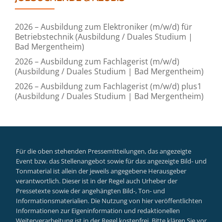
2026 – Ausbildung zum Elektroniker (m/w/d) für
Betriebstechnik (Ausbildung / Duales Studium |
Bad Mergentheim)
2026 – Ausbildung zum Fachlagerist (m/w/d)
(Ausbildung / Duales Studium | Bad Mergentheim)
2026 – Ausbildung zum Fachlagerist (m/w/d) plus1
(Ausbildung / Duales Studium | Bad Mergentheim)
Für die oben stehenden Pressemitteilungen, das angezeigte
Event bzw. das Stellenangebot sowie für das angezeigte Bild- und
Tonmaterial ist allein der jeweils angegebene Herausgeber
verantwortlich. Dieser ist in der Regel auch Urheber der
Pressetexte sowie der angehängten Bild-, Ton- und
Informationsmaterialien. Die Nutzung von hier veröffentlichten
Informationen zur Eigeninformation und redaktionellen
Weiterverarbeitung ist in der Regel kostenfrei. Bitte klären Sie vor