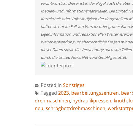
verantwortlich. Dieser ist in der Regel auch Urheber 
Medien- und Informationsmaterialien. Die United 
Korrektheit oder Vollständigkeit der dargestellten
haftet sie nur im Fall von Vorsatz oder grober Fahrlä
Eigeninformation und redaktionellen Weiterverarbeitun
Weiterverwendung urheberrechtliche Fragen mit de
dieser Daten sowie die Verwendung auch von Teilen
durch die United News Network GmbH gestattet.
Posted in
Sonstiges
Tagged
2023
,
bearbeitungszentren
,
bear
drehmaschinen
,
hydraulikpressen
,
knuth
,
k
neu
,
schrägbettdrehmaschinen
,
werkstattp
BEITRAGSNAVIGATION