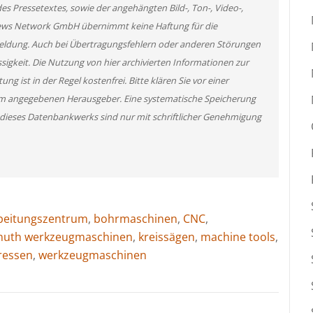
des Pressetextes, sowie der angehängten Bild-, Ton-, Video-,
News Network GmbH übernimmt keine Haftung für die
 Meldung. Auch bei Übertragungsfehlern oder anderen Störungen
ssigkeit. Die Nutzung von hier archivierten Informationen zur
g ist in der Regel kostenfrei. Bitte klären Sie vor einer
m angegebenen Herausgeber. Eine systematische Speicherung
 dieses Datenbankwerks sind nur mit schriftlicher Genehmigung
beitungszentrum
,
bohrmaschinen
,
CNC
,
nuth werkzeugmaschinen
,
kreissägen
,
machine tools
,
ressen
,
werkzeugmaschinen