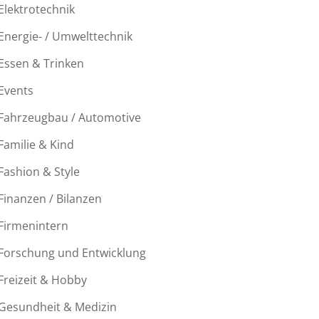
Elektrotechnik
Energie- / Umwelttechnik
Essen & Trinken
Events
Fahrzeugbau / Automotive
Familie & Kind
Fashion & Style
Finanzen / Bilanzen
Firmenintern
Forschung und Entwicklung
Freizeit & Hobby
Gesundheit & Medizin