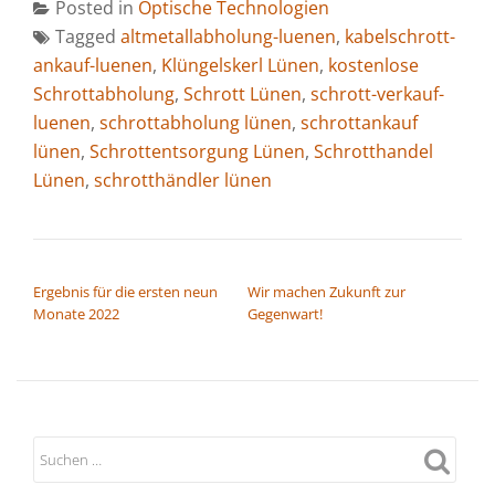
Posted in
Optische Technologien
Tagged
altmetallabholung-luenen
,
kabelschrott-
ankauf-luenen
,
Klüngelskerl Lünen
,
kostenlose
Schrottabholung
,
Schrott Lünen
,
schrott-verkauf-
luenen
,
schrottabholung lünen
,
schrottankauf
lünen
,
Schrottentsorgung Lünen
,
Schrotthandel
Lünen
,
schrotthändler lünen
BEITRAGSNAVIGATION
Ergebnis für die ersten neun
Wir machen Zukunft zur
Monate 2022
Gegenwart!