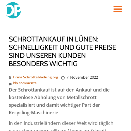
TO
Skip
to
NA
content
SCHROTTANKAUF IN LÜNEN:
SCHNELLIGKEIT UND GUTE PREISE
SIND UNSEREN KUNDEN
BESONDERS WICHTIG
Firma Schrottabholung.org
7. November 2022
No comments
Der Schrottankauf ist auf den Ankauf und die
kostenlose Abholung von Metallschrott
spezialisiert und damit wichtiger Part der
Recycling-Maschinerie
In den Industrieländern dieser Welt wird täglich
eine schier unvorstellbare Menge an Schrott