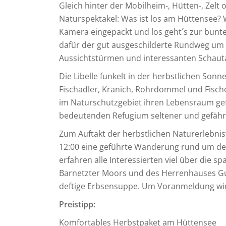
Gleich hinter der Mobilheim-, Hütten-, Zelt
Naturspektakel: Was ist los am Hüttensee? 
Kamera eingepackt und los geht´s zur bunte
dafür der gut ausgeschilderte Rundweg um 
Aussichtstürmen und interessanten Schauta
Die Libelle funkelt in der herbstlichen Sonn
Fischadler, Kranich, Rohrdommel und Fischot
im Naturschutzgebiet ihren Lebensraum gef
bedeutenden Refugium seltener und gefährde
Zum Auftakt der herbstlichen Naturerlebni
12:00 eine geführte Wanderung rund um den
erfahren alle Interessierten viel über die 
Barnetzter Moors und des Herrenhauses Gut
deftige Erbsensuppe. Um Voranmeldung wi
Preistipp:
Komfortables Herbstpaket am Hüttensee