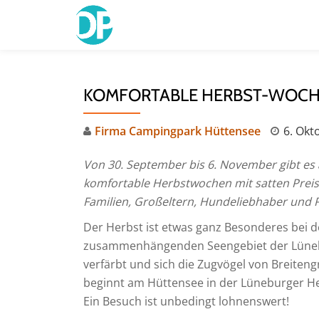
Skip
to
content
KOMFORTABLE HERBST-WOCH
Firma Campingpark Hüttensee
6. Okt
Von 30. September bis 6. November gibt e
komfortable Herbstwochen mit satten Preisv
Familien, Großeltern, Hundeliebhaber und Pa
Der Herbst ist etwas ganz Besonderes bei 
zusammenhängenden Seengebiet der Lünebu
verfärbt und sich die Zugvögel von Breite
beginnt am Hüttensee in der Lüneburger Hei
Ein Besuch ist unbedingt lohnenswert!