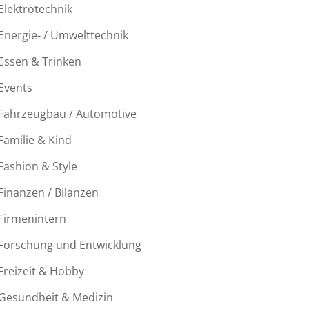
Elektrotechnik
Energie- / Umwelttechnik
Essen & Trinken
Events
Fahrzeugbau / Automotive
Familie & Kind
Fashion & Style
Finanzen / Bilanzen
Firmenintern
Forschung und Entwicklung
Freizeit & Hobby
Gesundheit & Medizin