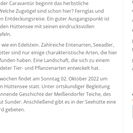
 oder Caravantür beginnt das herbstliche
Welche Zugvögel sind schon hier? Fernglas und
n Entdeckungsreise. Ein guter Ausgangspunkt ist
den Hüttensee mit seinen eindrucksvollen
feln.
e wie ein Edelstein. Zahlreiche Entenarten, Seeadler,
ter sind nur einige charakteristische Arten, die hier
unden haben. Eine Landschaft, die sich zu einem
ter Tier- und Pflanzenarten entwickelt hat.
swochen findet am Sonntag 02. Oktober 2022 um
 Hüttensee statt. Unter ortskundiger Begleitung
spannende Geschichte der Meißendorfer Teiche, des
 Sunder. Anschließend gibt es in der Seehütte eine
rd gebeten.