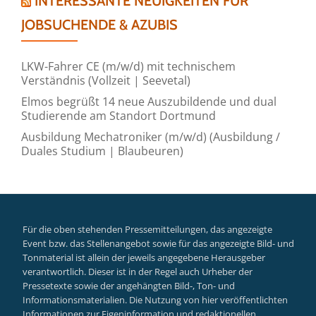
INTERESSANTE NEUIGKEITEN FÜR
JOBSUCHENDE & AZUBIS
LKW-Fahrer CE (m/w/d) mit technischem
Verständnis (Vollzeit | Seevetal)
Elmos begrüßt 14 neue Auszubildende und dual
Studierende am Standort Dortmund
Ausbildung Mechatroniker (m/w/d) (Ausbildung /
Duales Studium | Blaubeuren)
Für die oben stehenden Pressemitteilungen, das angezeigte
Event bzw. das Stellenangebot sowie für das angezeigte Bild- und
Tonmaterial ist allein der jeweils angegebene Herausgeber
verantwortlich. Dieser ist in der Regel auch Urheber der
Pressetexte sowie der angehängten Bild-, Ton- und
Informationsmaterialien. Die Nutzung von hier veröffentlichten
Informationen zur Eigeninformation und redaktionellen