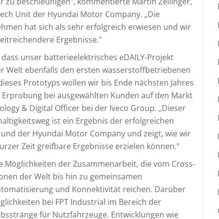
 zu beschleunigen", kommentierte Martin Zeilinger,
ech Unit der Hyundai Motor Company. „Die
men hat sich als sehr erfolgreich erwiesen und wir
itreichendere Ergebnisse."
dass unser batterieelektrisches eDAILY-Projekt
der Welt ebenfalls den ersten wasserstoffbetriebenen
dieses Prototyps wollen wir bis Ende nächsten Jahres
ur Erprobung bei ausgewählten Kunden auf den Markt
logy & Digital Officer bei der Iveco Group. „Dieser
tigkeitsweg ist ein Ergebnis der erfolgreichen
und der Hyundai Motor Company und zeigt, wie wir
rzer Zeit greifbare Ergebnisse erzielen können."
e Möglichkeiten der Zusammenarbeit, die vom Cross-
ionen der Welt bis hin zu gemeinsamen
tomatisierung und Konnektivität reichen. Darüber
ichkeiten bei FPT Industrial im Bereich der
ebsstränge für Nutzfahrzeuge. Entwicklungen wie