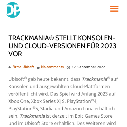
TO
Skip
to
NA
content
TRACKMANIA® STELLT KONSOLEN-
UND CLOUD-VERSIONEN FÜR 2023
VOR
Firma Ubisoft
No comments
12. September 2022
®
®
Ubisoft
gab heute bekannt, dass
Trackmania
auf
Konsolen und ausgewählten Cloud-Plattformen
veröffentlicht wird. Das Spiel wird Anfang 2023 auf
®
Xbox One, Xbox Series X|S, PlayStation
4,
®
PlayStation
5, Stadia und Amazon Luna erhältlich
sein.
Trackmania
ist derzeit im Epic Games Store
und im Ubisoft Store erhältlich. Des Weiteren wird