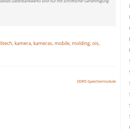
 dieses Datenbankwerks sind nur mit schriftlicher Genehmigung
litech
,
kamera
,
kameras
,
mobile
,
molding
,
ois
,
DDR5‐Speichermodule