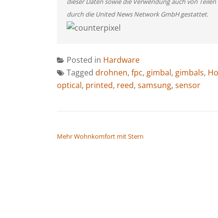
dieser Daten sowie die Verwendung auch von Teilen
durch die United News Network GmbH gestattet.
Posted in
Hardware
Tagged
drohnen
,
fpc
,
gimbal
,
gimbals
,
Ho
optical
,
printed
,
reed
,
samsung
,
sensor
BEITRAGSNAVIGATION
Mehr Wohnkomfort mit Stern