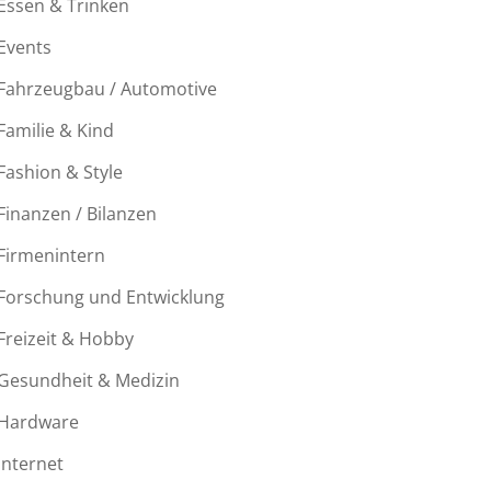
Essen & Trinken
Events
Fahrzeugbau / Automotive
Familie & Kind
Fashion & Style
Finanzen / Bilanzen
Firmenintern
Forschung und Entwicklung
Freizeit & Hobby
Gesundheit & Medizin
Hardware
Internet