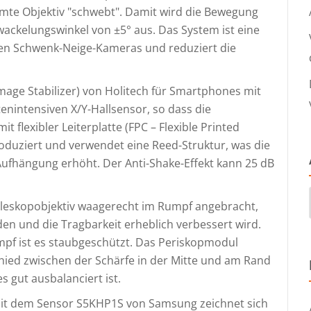
amte Objektiv "schwebt". Damit wird die Bewegung
wackelungswinkel von ±5° aus. Das System ist eine
zten Schwenk-Neige-Kameras und reduziert die
 Image Stabilizer) von Holitech für Smartphones mit
enintensiven X/Y-Hallsensor, so dass die
flexibler Leiterplatte (FPC – Flexible Printed
roduziert und verwendet eine Reed-Struktur, was die
Aufhängung erhöht. Der Anti-Shake-Effekt kann 25 dB
eleskopobjektiv waagerecht im Rumpf angebracht,
 und die Tragbarkeit erheblich verbessert wird.
mpf ist es staubgeschützt. Das Periskopmodul
hied zwischen der Schärfe in der Mitte und am Rand
es gut ausbalanciert ist.
mit dem Sensor S5KHP1S von Samsung zeichnet sich