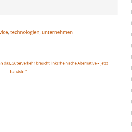
vice
,
technologien
,
unternehmen
an das
„Güterverkehr braucht linksrheinische Alternative – jetzt
handeln!“