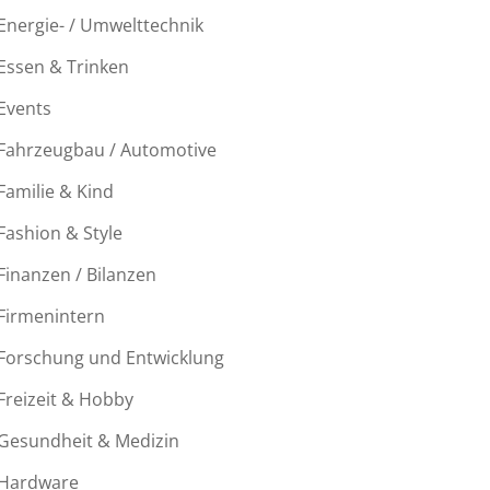
Energie- / Umwelttechnik
Essen & Trinken
Events
Fahrzeugbau / Automotive
Familie & Kind
Fashion & Style
Finanzen / Bilanzen
Firmenintern
Forschung und Entwicklung
Freizeit & Hobby
Gesundheit & Medizin
Hardware