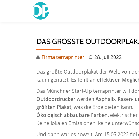
Skip
to
content
DAS GRÖSSTE OUTDOORPLAKA
Firma terraprinter
28. Juli 2022
Das größte Outdoorplakat der Welt, von de
kaum genutzt.
Es fehlt an effektiven Möglic
Das Münchner Start-Up terraprinter will do
Outdoordrucker
werden
Asphalt-, Rasen- 
größten Plakat
, was die Erde bieten kann.
Ökologisch abbaubare Farben
, elektrische
Keine lokalen Emissionen, keine unterwüns
Und dann war es soweit. Am 15.05.2022 fiel