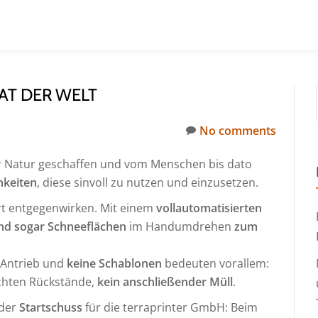
T DER WELT
No comments
r Natur geschaffen und vom Menschen bis dato
hkeiten
, diese sinvoll zu nutzen und einzusetzen.
rt entgegenwirken. Mit einem
vollautomatisierten
und sogar Schneeflächen
im Handumdrehen
zum
r Antrieb und
keine Schablonen
bedeuten vorallem:
chten Rückstände,
kein anschließender Müll
.
 der
Startschuss
für die terraprinter GmbH: Beim