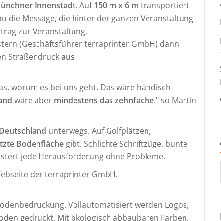
 Münchner Innenstadt
. Auf
150 m x 6 m
transportiert
u die Message, die hinter der ganzen Veranstaltung
itrag zur Veranstaltung.
tern (Geschäftsführer terraprinter GmbH) dann
len Straßendruck
aus
as, worum es bei uns geht. Das wäre händisch
wand
wäre aber
mindestens das zehnfache
." so Martin
 Deutschland
unterwegs. Auf Golfplätzen,
tzte Bodenfläche
gibt. Schlichte Schriftzüge, bunte
eistert jede Herausforderung ohne Probleme.
ebseite der terraprinter GmbH.
f Bodenbedruckung. Vollautomatisiert werden Logos,
 Boden gedruckt. Mit ökologisch abbaubaren Farben,