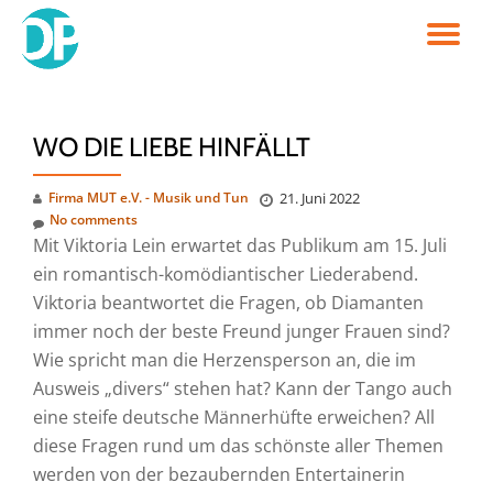
TO
Skip
to
NA
content
WO DIE LIEBE HINFÄLLT
Firma MUT e.V. - Musik und Tun
21. Juni 2022
No comments
Mit Viktoria Lein erwartet das Publikum am 15. Juli
ein romantisch-komödiantischer Liederabend.
Viktoria beantwortet die Fragen, ob Diamanten
immer noch der beste Freund junger Frauen sind?
Wie spricht man die Herzensperson an, die im
Ausweis „divers“ stehen hat? Kann der Tango auch
eine steife deutsche Männerhüfte erweichen? All
diese Fragen rund um das schönste aller Themen
werden von der bezaubernden Entertainerin