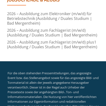
2026 – Ausbildung zum Elektroniker (m/w/d) für
Betriebstechnik (Ausbildung / Duales Studium |
Bad Mergentheim)
2026 – Ausbildung zum Fachlagerist (m/w/d)
(Ausbildung / Duales Studium | Bad Mergentheim)
2026 – Ausbildung zum Fachlagerist (m/w/d) plus1
(Ausbildung / Duales Studium | Bad Mergentheim)
Für die oben stehenden Pressemitteilungen, das angezeigte
Event bzw. das Stellenangebot sowie für das angezeigte Bild- und
Tonmaterial ist allein der jeweils angegebene Herausgeber
verantwortlich. Dieser ist in der Regel auch Urheber der
Pressetexte sowie der angehängten Bild-, Ton- und
Informationsmaterialien. Die Nutzung von hier veröffentlichten
Informationen zur Eigeninformation und redaktionellen