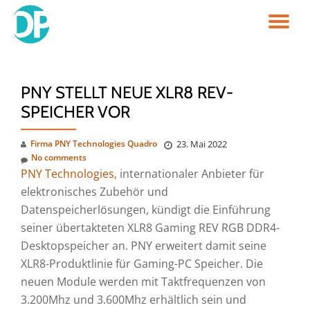
TO
Skip
to
NA
content
PNY STELLT NEUE XLR8 REV-
SPEICHER VOR
Firma PNY Technologies Quadro
23. Mai 2022
No comments
PNY Technologies
, internationaler Anbieter für
elektronisches Zubehör und
Datenspeicherlösungen, kündigt die Einführung
seiner übertakteten XLR8 Gaming REV RGB DDR4-
Desktopspeicher an. PNY erweitert damit seine
XLR8-Produktlinie für Gaming-PC Speicher. Die
neuen Module werden mit Taktfrequenzen von
3.200Mhz und 3.600Mhz erhältlich sein und