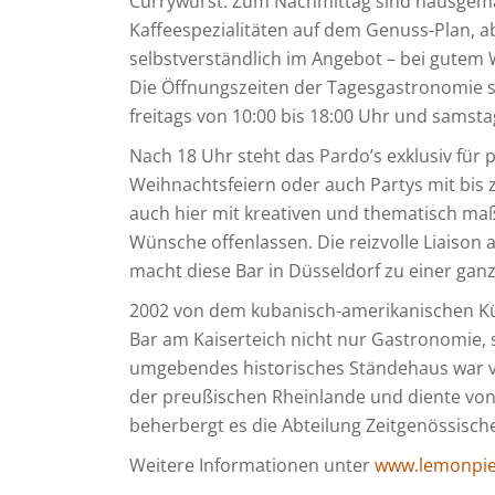
Currywurst. Zum Nachmittag sind hausgemac
Kaffeespezialitäten auf dem Genuss-Plan, ab
selbstverständlich im Angebot – bei gutem
Die Öffnungszeiten der Tagesgastronomie si
freitags von 10:00 bis 18:00 Uhr und samsta
Nach 18 Uhr steht das Pardo’s exklusiv für p
Weihnachtsfeiern oder auch Partys mit bis
auch hier mit kreativen und thematisch ma
Wünsche offenlassen. Die reizvolle Liaison
macht diese Bar in Düsseldorf zu einer ga
2002 von dem kubanisch-amerikanischen Künst
Bar am Kaiserteich nicht nur Gastronomie, s
umgebendes historisches Ständehaus war v
der preußischen Rheinlande und diente von
beherbergt es die Abteilung Zeitgenössisch
Weitere Informationen unter
www.lemonpie