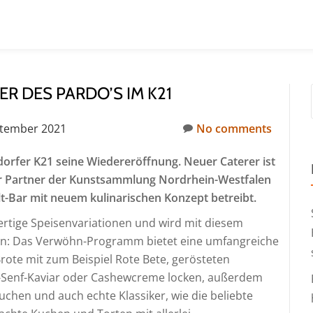
R DES PARDO’S IM K21
ptember 2021
No comments
dorfer K21 seine Wiedereröffnung. Neuer Caterer ist
ger Partner der Kunstsammlung Nordrhein-Westfalen
-Bar mit neuem kulinarischen Konzept betreibt.
wertige Speisenvariationen und wird mit diesem
hen: Das Verwöhn-Programm bietet eine umfangreiche
 Brote mit zum Beispiel Rote Bete, gerösteten
a-Senf-Kaviar oder Cashewcreme locken, außerdem
uchen und auch echte Klassiker, wie die beliebte