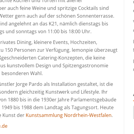
hte Kuchen und Torten mit allerlei
er auch feine Weine und spritzige Cocktails sind
 Wetter gern auch auf der schönen Sonnenterrasse.
nd angelehnt an das K21, nämlich dienstags bis
gs und sonntags von 11:00 bis 18:00 Uhr.
rivates Dining, kleinere Events, Hochzeiten,
 zu 150 Personen zur Verfügung. lemonpie überzeugt
ßgeschneiderten Catering-Konzepten, die keine
 aus kunstvollem Design und Spitzengastronomie
nz besonderen Wahl.
ler Jorge Pardo als Installation gestaltet, ist die
ondern gleichzeitig Kunstwerk und Lifestyle. Ihr
on 1880 bis in die 1930er Jahre Parlamentsgebäude
 1949 bis 1988 dem Landtag als Tagungsort. Heute
e Kunst der
Kunstsammlung Nordrhein-Westfalen
.
.de