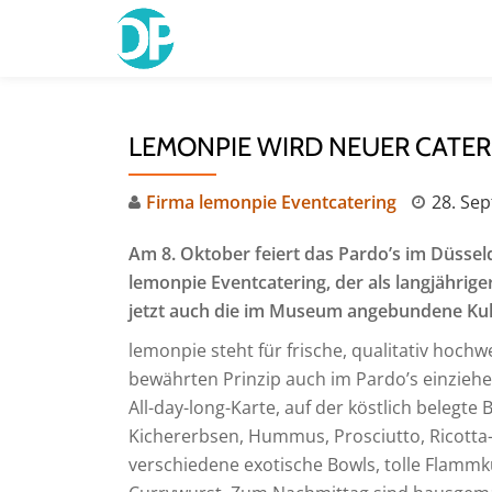
Skip
to
content
LEMONPIE WIRD NEUER CATERE
Firma lemonpie Eventcatering
28. Se
Am 8. Oktober feiert das Pardo’s im Düssel
lemonpie Eventcatering, der als langjähri
jetzt auch die im Museum angebundene Kult
lemonpie steht für frische, qualitativ hoch
bewährten Prinzip auch im Pardo’s einzie
All-day-long-Karte, auf der köstlich belegte
Kichererbsen, Hummus, Prosciutto, Ricott
verschiedene exotische Bowls, tolle Flammk