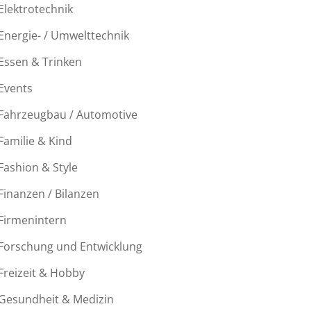
Elektrotechnik
Energie- / Umwelttechnik
Essen & Trinken
Events
Fahrzeugbau / Automotive
Familie & Kind
Fashion & Style
Finanzen / Bilanzen
Firmenintern
Forschung und Entwicklung
Freizeit & Hobby
Gesundheit & Medizin