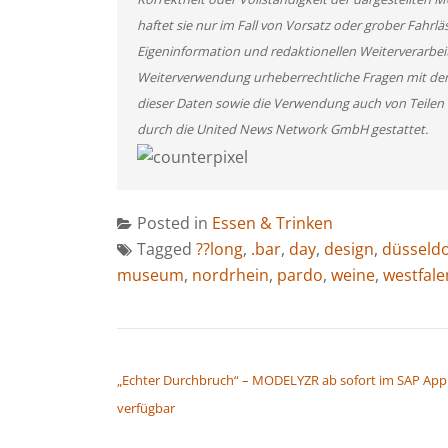
haftet sie nur im Fall von Vorsatz oder grober Fahrlä
Eigeninformation und redaktionellen Weiterverarbeitun
Weiterverwendung urheberrechtliche Fragen mit de
dieser Daten sowie die Verwendung auch von Teilen
durch die United News Network GmbH gestattet.
Posted in
Essen & Trinken
Tagged
??long
,
.bar
,
day
,
design
,
düsseldo
museum
,
nordrhein
,
pardo
,
weine
,
westfale
BEITRAGSNAVIGATION
„Echter Durchbruch“ – MODELYZR ab sofort im SAP App
verfügbar