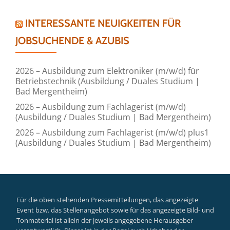
INTERESSANTE NEUIGKEITEN FÜR
JOBSUCHENDE & AZUBIS
2026 – Ausbildung zum Elektroniker (m/w/d) für
Betriebstechnik (Ausbildung / Duales Studium |
Bad Mergentheim)
2026 – Ausbildung zum Fachlagerist (m/w/d)
(Ausbildung / Duales Studium | Bad Mergentheim)
2026 – Ausbildung zum Fachlagerist (m/w/d) plus1
(Ausbildung / Duales Studium | Bad Mergentheim)
Für die oben stehenden Pressemitteilungen, das angezeigte
Event bzw. das Stellenangebot sowie für das angezeigte Bild- und
Tonmaterial ist allein der jeweils angegebene Herausgeber