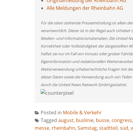
Originalmeldung der Rheinbahn AG
Alle Meldungen der Rheinbahn AG
Für die oben stehende Pressemitteilung ist allein d
verantwortlich. Dieser ist in der Regel auch Urheber 
Medien- und Informationsmaterialien. Die United 
Korrektheit oder Vollständigkeit der dargestellten
haftet sie nur im Fall von Vorsatz oder grober Fahrlä
Eigeninformation und redaktionellen Weiterverarbeitun
Weiterverwendung urheberrechtliche Fragen mit de
dieser Daten sowie die Verwendung auch von Teilen
durch die United News Network GmbH gestattet.
Posted in
Mobile & Verkehr
Tagged
august
,
buslinie
,
busse
,
congress
messe
,
rheinbahn
,
Samstag
,
stadtteil
,
süd
,