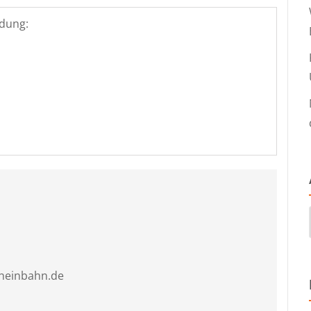
dung:
heinbahn.de