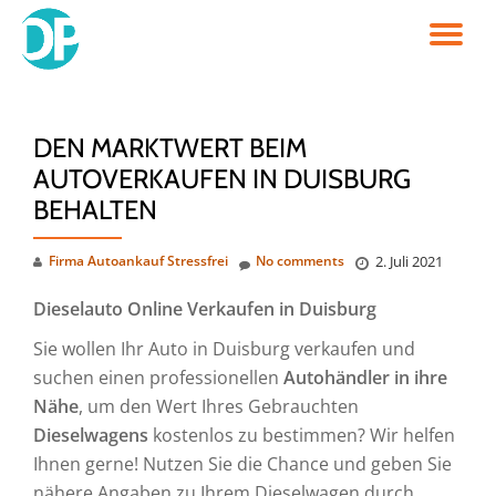
TO
Skip
to
NA
content
DEN MARKTWERT BEIM
AUTOVERKAUFEN IN DUISBURG
BEHALTEN
Firma Autoankauf Stressfrei
No comments
2. Juli 2021
Dieselauto Online Verkaufen in Duisburg
Sie wollen Ihr Auto in Duisburg verkaufen und
suchen einen professionellen
Autohändler in ihre
Nähe
, um den Wert Ihres Gebrauchten
Dieselwagens
kostenlos zu bestimmen? Wir helfen
Ihnen gerne! Nutzen Sie die Chance und geben Sie
nähere Angaben zu Ihrem Dieselwagen durch