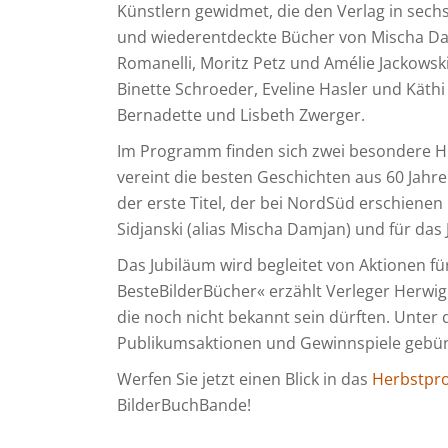
Künstlern gewidmet, die den Verlag in sech
und wiederentdeckte Bücher von Mischa Da
Romanelli, Moritz Petz und Amélie Jackowski
Binette Schroeder, Eveline Hasler und Käthi 
Bernadette und Lisbeth Zwerger.
Im Programm finden sich zwei besondere H
vereint die besten Geschichten aus 60 Jahre
der erste Titel, der bei NordSüd erschienen
Sidjanski (alias Mischa Damjan) und für das
Das Jubiläum wird begleitet von Aktionen f
BesteBilderBücher« erzählt Verleger Herwig
die noch nicht bekannt sein dürften. Unte
Publikumsaktionen und Gewinnspiele gebün
Werfen Sie jetzt einen Blick in das
Herbstpr
BilderBuchBande!