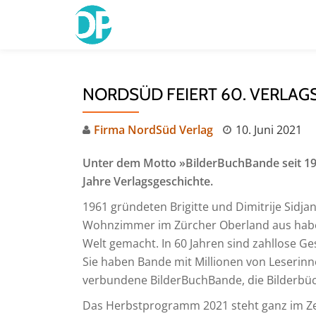
Skip
to
content
NORDSÜD FEIERT 60. VERLAG
Firma NordSüd Verlag
10. Juni 2021
Unter dem Motto »BilderBuchBande seit 196
Jahre Verlagsgeschichte.
1961 gründeten Brigitte und Dimitrije Sidj
Wohnzimmer im Zürcher Oberland aus haben
Welt gemacht. In 60 Jahren sind zahllose G
Sie haben Bande mit Millionen von Leserinn
verbundene BilderBuchBande, die Bilderbücher 
Das Herbstprogramm 2021 steht ganz im Zei