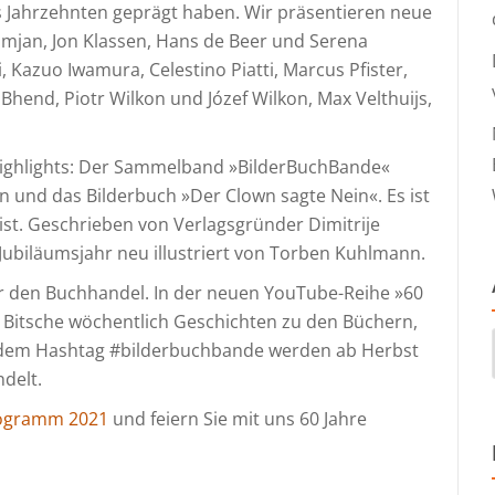
s Jahrzehnten geprägt haben. Wir präsentieren neue
mjan, Jon Klassen, Hans de Beer und Serena
, Kazuo Iwamura, Celestino Piatti, Marcus Pfister,
Bhend, Piotr Wilkon und Józef Wilkon, Max Velthuijs,
ighlights: Der Sammelband »BilderBuchBande«
n und das Bilderbuch »Der Clown sagte Nein«. Es ist
 ist. Geschrieben von Verlagsgründer Dimitrije
 Jubiläumsjahr neu illustriert von Torben Kuhlmann.
ür den Buchhandel. In der neuen YouTube-Reihe »60
 Bitsche wöchentlich Geschichten zu den Büchern,
r dem Hashtag #bilderbuchbande werden ab Herbst
delt.
ogramm 2021
und feiern Sie mit uns 60 Jahre