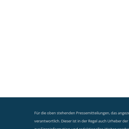
Für die oben stehenden Pressemitteilungen, das angezei
verantwortlich. Dieser ist in der Regel auch Urheber d