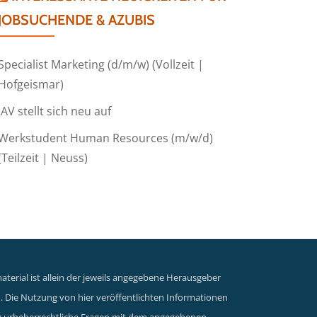
JOBSUCHENDE & AZUBIS
Specialist Marketing (d/m/w) (Vollzeit |
Hofgeismar)
IAV stellt sich neu auf
Werkstudent Human Resources (m/w/d)
(Teilzeit | Neuss)
terial ist allein der jeweils angegebene Herausgeber
n. Die Nutzung von hier veröffentlichten Informationen