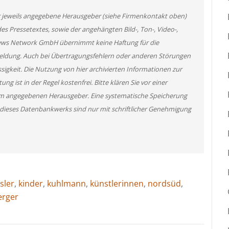
er jeweils angegebene Herausgeber (siehe Firmenkontakt oben)
des Pressetextes, sowie der angehängten Bild-, Ton-, Video-,
News Network GmbH übernimmt keine Haftung für die
 Meldung. Auch bei Übertragungsfehlern oder anderen Störungen
ssigkeit. Die Nutzung von hier archivierten Informationen zur
g ist in der Regel kostenfrei. Bitte klären Sie vor einer
m angegebenen Herausgeber. Eine systematische Speicherung
 dieses Datenbankwerks sind nur mit schriftlicher Genehmigung
sler
,
kinder
,
kuhlmann
,
künstlerinnen
,
nordsüd
,
erger