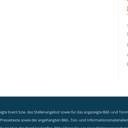
gte Event bzw. das Stellenangebot sowie für das angezeigte Bild- und Tonma
er Pressetexte sowie der angehängten Bild-, Ton- und Informationsmaterialie