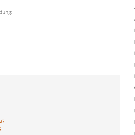
dung:
AG
G