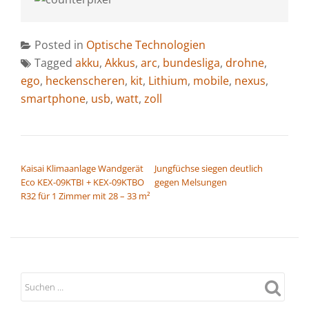
Posted in
Optische Technologien
Tagged
akku
,
Akkus
,
arc
,
bundesliga
,
drohne
,
ego
,
heckenscheren
,
kit
,
Lithium
,
mobile
,
nexus
,
smartphone
,
usb
,
watt
,
zoll
BEITRAGSNAVIGATION
Kaisai Klimaanlage Wandgerät
Jungfüchse siegen deutlich
Eco KEX-09KTBI + KEX-09KTBO
gegen Melsungen
R32 für 1 Zimmer mit 28 – 33 m²