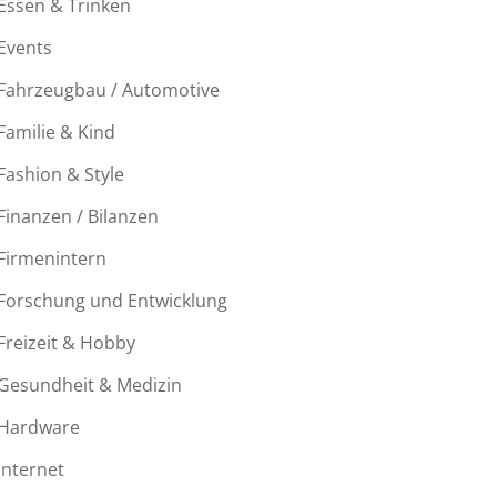
Essen & Trinken
Events
Fahrzeugbau / Automotive
Familie & Kind
Fashion & Style
Finanzen / Bilanzen
Firmenintern
Forschung und Entwicklung
Freizeit & Hobby
Gesundheit & Medizin
Hardware
Internet