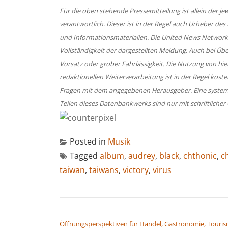
Für die oben stehende Pressemitteilung ist allein der 
verantwortlich. Dieser ist in der Regel auch Urheber des
und Informationsmaterialien. Die United News Network
Vollständigkeit der dargestellten Meldung. Auch bei Üb
Vorsatz oder grober Fahrlässigkeit. Die Nutzung von hi
redaktionellen Weiterverarbeitung ist in der Regel koste
Fragen mit dem angegebenen Herausgeber. Eine system
Teilen dieses Datenbankwerks sind nur mit schriftlic
Posted in
Musik
Tagged
album
,
audrey
,
black
,
chthonic
,
c
taiwan
,
taiwans
,
victory
,
virus
BEITRAGSNAVIGATION
Öffnungsperspektiven für Handel, Gastronomie, Touri