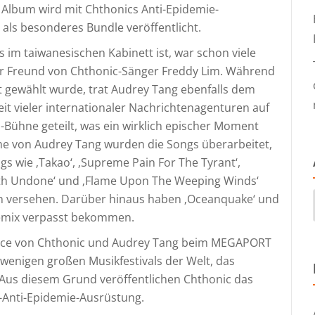
Album wird mit Chthonics Anti-Epidemie-
, als besonderes Bundle veröffentlicht.
es im taiwanesischen Kabinett ist, war schon viele
lter Freund von Chthonic-Sänger Freddy Lim. Während
t gewählt wurde, trat Audrey Tang ebenfalls dem
it vieler internationaler Nachrichtenagenturen auf
l-Bühne geteilt, was ein wirklich epischer Moment
mme von Audrey Tang wurden die Songs überarbeitet,
wie ‚Takao‘, ‚Supreme Pain For The Tyrant‘,
Faith Undone‘ und ‚Flame Upon The Weeping Winds‘
ten versehen. Darüber hinaus haben ‚Oceanquake‘ und
Remix verpasst bekommen.
ance von Chthonic und Audrey Tang beim MEGAPORT
 wenigen großen Musikfestivals der Welt, das
Aus diesem Grund veröffentlichen Chthonic das
-Anti-Epidemie-Ausrüstung.