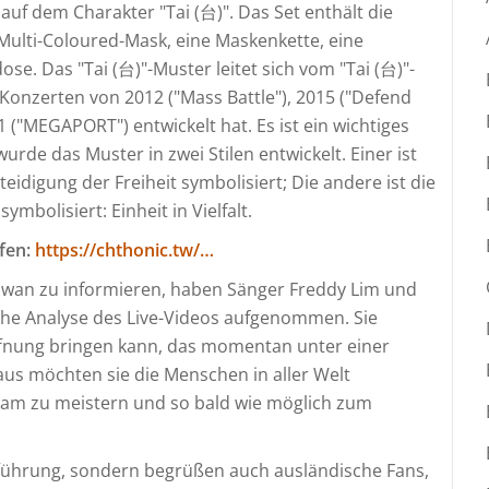
auf dem Charakter "Tai (台)". Das Set enthält die
Multi-Coloured-Mask, eine Maskenkette, eine
. Das "Tai (台)"-Muster leitet sich vom "Tai (台)"-
onzerten von 2012 ("Mass Battle"), 2015 ("Defend
1 ("MEGAPORT") entwickelt hat. Es ist ein wichtiges
de das Muster in zwei Stilen entwickelt. Einer ist
teidigung der Freiheit symbolisiert; Die andere ist die
mbolisiert: Einheit in Vielfalt.
fen:
https://chthonic.tw/…
aiwan zu informieren, haben Sänger Freddy Lim und
iche Analyse des Live-Videos aufgenommen. Sie
ffnung bringen kann, das momentan unter einer
aus möchten sie die Menschen in aller Welt
am zu meistern und so bald wie möglich zum
fführung, sondern begrüßen auch ausländische Fans,