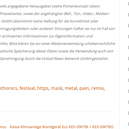
jeweils angegebene Herausgeber (siehe Firmenkontakt oben)
 Pressetextes, sowie der angehängten Bild-, Ton-, Video-, Medien-
 GmbH übernimmt keine Haftung für die Korrektheit oder
ertragungsfehlern oder anderen Störungen haftet sie nur im Fall von
er archivierten Informationen zur Eigeninformation und
nfrei. Bitte klären Sie vor einer Weiterverwendung urheberrechtliche
atische Speicherung dieser Daten sowie die Verwendung auch von
her Genehmigung durch die United News Network GmbH gestattet.
hthonics
,
festival
,
https
,
mask
,
metal
,
pain
,
remix
,
smus
Kaisai Klimaanlage Wandgerät Eco KEX-09KTBI + KEX-09KTBO