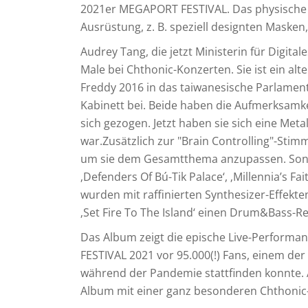
2021er MEGAPORT FESTIVAL. Das physische 
Ausrüstung, z. B. speziell designten Masken
Audrey Tang, die jetzt Ministerin für Digital
Male bei Chthonic-Konzerten. Sie ist ein a
Freddy 2016 in das taiwanesische Parlamen
Kabinett bei. Beide haben die Aufmerksamke
sich gezogen. Jetzt haben sie sich eine Meta
war.Zusätzlich zur "Brain Controlling"-Sti
um sie dem Gesamtthema anzupassen. Songs 
‚Defenders Of Bú-Tik Palace‘, ‚Millennia’s 
wurden mit raffinierten Synthesizer-Effek
‚Set Fire To The Island‘ einen Drum&Bass-
Das Album zeigt die epische Live-Perform
FESTIVAL 2021 vor 95.000(!) Fans, einem der
während der Pandemie stattfinden konnte. 
Album mit einer ganz besonderen Chthonic