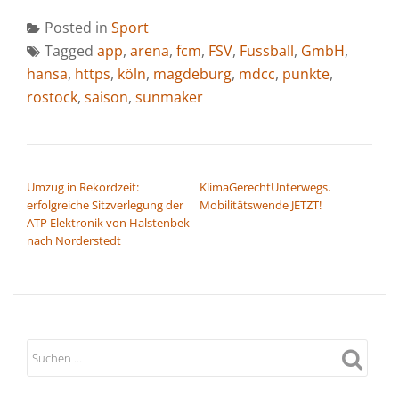
Posted in
Sport
Tagged
app
,
arena
,
fcm
,
FSV
,
Fussball
,
GmbH
,
hansa
,
https
,
köln
,
magdeburg
,
mdcc
,
punkte
,
rostock
,
saison
,
sunmaker
BEITRAGSNAVIGATION
Umzug in Rekordzeit:
KlimaGerechtUnterwegs.
erfolgreiche Sitzverlegung der
Mobilitätswende JETZT!
ATP Elektronik von Halstenbek
nach Norderstedt