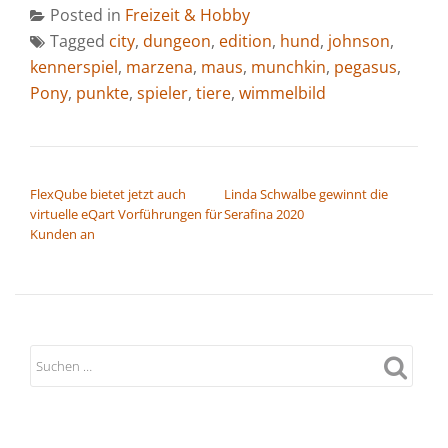
Posted in
Freizeit & Hobby
Tagged
city
,
dungeon
,
edition
,
hund
,
johnson
,
kennerspiel
,
marzena
,
maus
,
munchkin
,
pegasus
,
Pony
,
punkte
,
spieler
,
tiere
,
wimmelbild
BEITRAGSNAVIGATION
FlexQube bietet jetzt auch
Linda Schwalbe gewinnt die
virtuelle eQart Vorführungen für
Serafina 2020
Kunden an