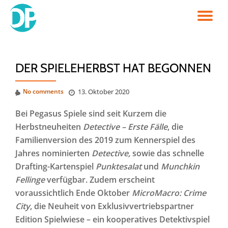
TO
Skip
to
NA
content
DER SPIELEHERBST HAT BEGONNEN
No comments
13. Oktober 2020
Bei Pegasus Spiele sind seit Kurzem die
Herbstneuheiten
Detective – Erste Fälle
, die
Familienversion des 2019 zum Kennerspiel des
Jahres nominierten
Detective,
sowie das schnelle
Drafting-Kartenspiel
Punktesalat
und
Munchkin
Fellinge
verfügbar. Zudem erscheint
voraussichtlich Ende Oktober
MicroMacro: Crime
City
, die Neuheit von Exklusivvertriebspartner
Edition Spielwiese – ein kooperatives Detektivspiel