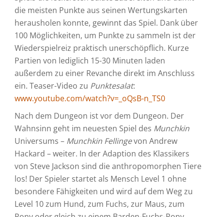
die meisten Punkte aus seinen Wertungskarten
herausholen konnte, gewinnt das Spiel. Dank über
100 Möglichkeiten, um Punkte zu sammeln ist der
Wiederspielreiz praktisch unerschöpflich. Kurze
Partien von lediglich 15-30 Minuten laden
außerdem zu einer Revanche direkt im Anschluss
ein. Teaser-Video zu
Punktesalat
:
www.youtube.com/watch?v=_oQsB-n_TS0
Nach dem Dungeon ist vor dem Dungeon. Der
Wahnsinn geht im neuesten Spiel des
Munchkin
Universums –
Munchkin Fellinge
von Andrew
Hackard – weiter. In der Adaption des Klassikers
von Steve Jackson sind die anthropomorphen Tiere
los! Der Spieler startet als Mensch Level 1 ohne
besondere Fähigkeiten und wird auf dem Weg zu
Level 10 zum Hund, zum Fuchs, zur Maus, zum
Pony oder gleich zu einem Barden-Fuchs-Pony.