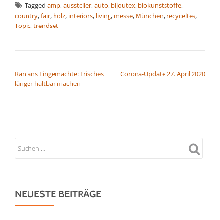
Tagged
amp
,
aussteller
,
auto
,
bijoutex
,
biokunststoffe
,
country
,
fair
,
holz
,
interiors
,
living
,
messe
,
München
,
recyceltes
,
Topic
,
trendset
BEITRAGSNAVIGATION
Ran ans Eingemachte: Frisches
Corona-Update 27. April 2020
länger haltbar machen
NEUESTE BEITRÄGE