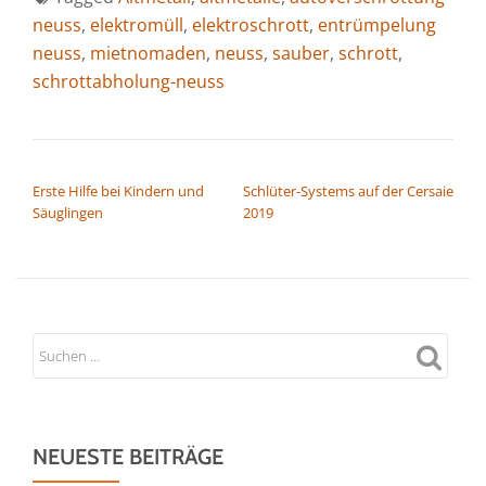
neuss
,
elektromüll
,
elektroschrott
,
entrümpelung
neuss
,
mietnomaden
,
neuss
,
sauber
,
schrott
,
schrottabholung-neuss
BEITRAGSNAVIGATION
Erste Hilfe bei Kindern und
Schlüter-Systems auf der Cersaie
Säuglingen
2019
NEUESTE BEITRÄGE