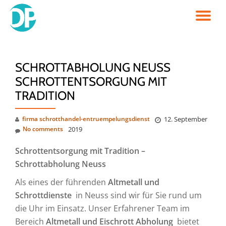
TO
Skip
to
NA
content
SCHROTTABHOLUNG NEUSS
SCHROTTENTSORGUNG MIT
TRADITION
firma schrotthandel-entruempelungsdienst
12. September
No comments
2019
Schrottentsorgung mit Tradition –
Schrottabholung Neuss
Als eines der führenden
Altmetall und
Schrottdienste
in Neuss sind wir für Sie rund um
die Uhr im Einsatz. Unser Erfahrener Team im
Bereich
Altmetall und Eischrott Abholung
bietet