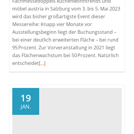
Fachmessedoppels küchenwohntrends und
möbel austria in Salzburg vom 3. bis 5. Mai 2023
wird das bisher großartigste Event dieser
Messereihe: Knapp vier Monate vor
Ausstellungsbeginn liegt der Buchungsstand –
bei einer deutlich erweiterten Fläche – bei rund
95 Prozent. Zur Vorveranstaltung in 2021 liegt
das Flächenwachstum bei 50 Prozent. Natürlich
Read
entscheidet
[…]
more
about
Wesentlich
größer
19
–
JAN.
alles
aus
Küche
und