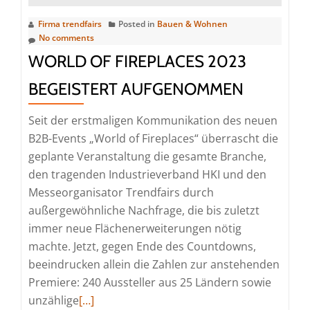
Firma trendfairs
Posted in
Bauen & Wohnen
No comments
WORLD OF FIREPLACES 2023
BEGEISTERT AUFGENOMMEN
Seit der erstmaligen Kommunikation des neuen
B2B-Events „World of Fireplaces“ überrascht die
geplante Veranstaltung die gesamte Branche,
den tragenden Industrieverband HKI und den
Messeorganisator Trendfairs durch
außergewöhnliche Nachfrage, die bis zuletzt
immer neue Flächenerweiterungen nötig
machte. Jetzt, gegen Ende des Countdowns,
beeindrucken allein die Zahlen zur anstehenden
Premiere: 240 Aussteller aus 25 Ländern sowie
Read
unzählige
[…]