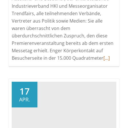
Industrieverband HKI und Messeorganisator
Trendfairs, alle teilnehmenden Verbände,
Vertreter aus Politik sowie Medien: Sie alle
waren überrascht von dem
überdurchschnittlichen Zuspruch, den diese
Premierenveranstaltung bereits ab dem ersten
Messetag erhielt. Enger Körperkontakt auf
Read
Besucherseite in der 15.000 Quadratmeter
[…]
more
about
„WORLD
OF
17
FIREPLACES
APR.
Messeprem
als
fulminante
Feuerwerk