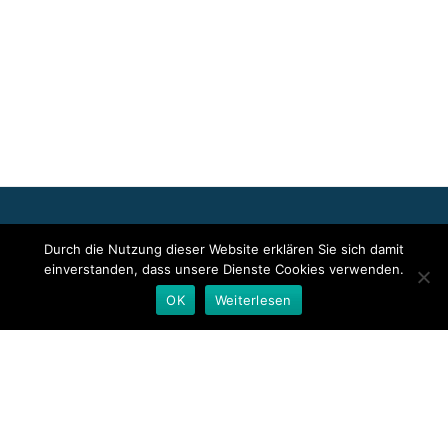
Für die oben stehenden Pressemitteilungen, das angezeigte
Durch die Nutzung dieser Website erklären Sie sich damit
Event bzw. das Stellenangebot sowie für das angezeigte Bild- und
einverstanden, dass unsere Dienste Cookies verwenden.
Tonmaterial ist allein der jeweils angegebene Herausgeber
verantwortlich. Dieser ist in der Regel auch Urheber der
OK
Weiterlesen
Pressetexte sowie der angehängten Bild-, Ton- und
Informationsmaterialien. Die Nutzung von hier veröffentlichten
Informationen zur Eigeninformation und redaktionellen
Weiterverarbeitung ist in der Regel kostenfrei. Bitte klären Sie vor
einer Weiterverwendung urheberrechtliche Fragen mit dem
angegebenen Herausgeber.