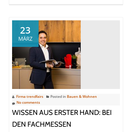
more
about
World
of
23
Fireplaces
MÄRZ
2023
begeistert
aufgenommen
Firma trendfairs
Posted in
Bauen & Wohnen
No comments
WISSEN AUS ERSTER HAND: BEI
DEN FACHMESSEN