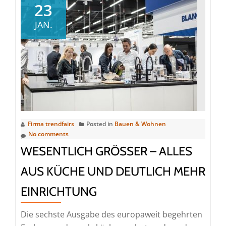
interior
23
expo“
JAN.
wird
seine
Premiere
November
2024
in
Bern
feiern
Firma trendfairs
Posted in
Bauen & Wohnen
No comments
WESENTLICH GRÖSSER – ALLES A
US KÜCHE UND DEUTLICH MEHR E
INRICHTUNG
Die sechste Ausgabe des europaweit begehrten