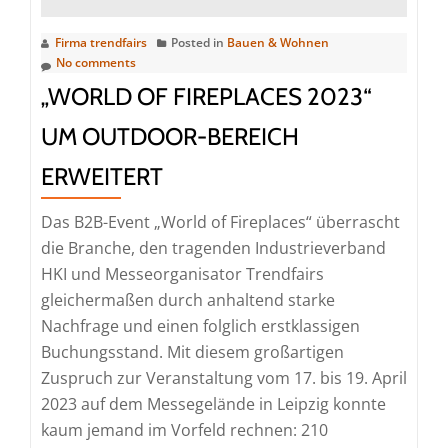
deutlich
Firma trendfairs
Posted in
Bauen & Wohnen
mehr
No comments
Einrichtung
„WORLD OF FIREPLACES 2023“
UM OUTDOOR-BEREICH
ERWEITERT
Das B2B-Event „World of Fireplaces“ überrascht
die Branche, den tragenden Industrieverband
HKI und Messeorganisator Trendfairs
gleichermaßen durch anhaltend starke
Nachfrage und einen folglich erstklassigen
Buchungsstand. Mit diesem großartigen
Zuspruch zur Veranstaltung vom 17. bis 19. April
2023 auf dem Messegelände in Leipzig konnte
kaum jemand im Vorfeld rechnen: 210