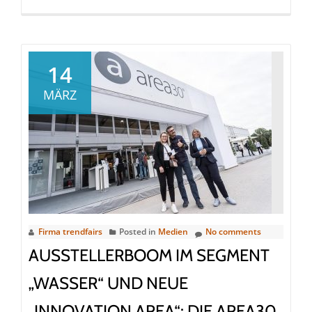
more
about
Wissen
aus
14
erster
MÄRZ
Hand:
Bei
den
Fachmessen
küchenwohntrends
und
möbel
austria
Firma trendfairs
Posted in
Medien
No comments
2023
AUSSTELLERBOOM IM SEGMENT
steht
„WASSER“ UND NEUE
der
Know-
„INNOVATION AREA“: DIE AREA30