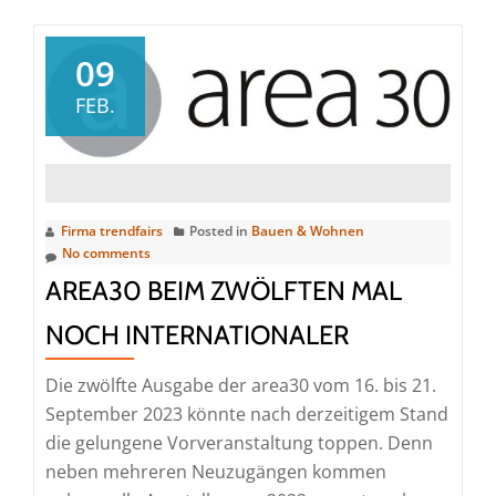
about
Ausstellerboom
im
09
Segment
FEB.
„Wasser“
und
neue
„innovation
area“:
Firma trendfairs
Posted in
Bauen & Wohnen
No comments
die
AREA30 BEIM ZWÖLFTEN MAL
area30
wird
NOCH INTERNATIONALER
wieder
das
Die zwölfte Ausgabe der area30 vom 16. bis 21.
Messehighlight
September 2023 könnte nach derzeitigem Stand
rund
die gelungene Vorveranstaltung toppen. Denn
um
neben mehreren Neuzugängen kommen
die