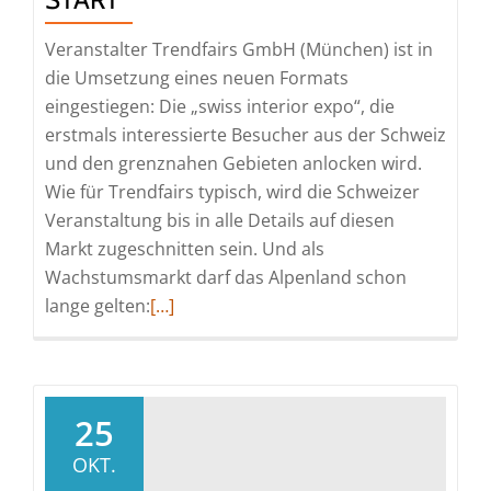
Veranstalter Trendfairs GmbH (München) ist in
die Umsetzung eines neuen Formats
eingestiegen: Die „swiss interior expo“, die
erstmals interessierte Besucher aus der Schweiz
und den grenznahen Gebieten anlocken wird.
Wie für Trendfairs typisch, wird die Schweizer
Veranstaltung bis in alle Details auf diesen
Markt zugeschnitten sein. Und als
Wachstumsmarkt darf das Alpenland schon
Read
lange gelten:
[…]
more
about
Die
„swiss
25
interior
OKT.
expo“