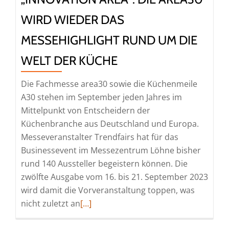
how-
WIRD WIEDER DAS
Transfer
weit
MESSEHIGHLIGHT RUND UM DIE
vorn
WELT DER KÜCHE
Die Fachmesse area30 sowie die Küchenmeile
A30 stehen im September jeden Jahres im
Mittelpunkt von Entscheidern der
Küchenbranche aus Deutschland und Europa.
Messeveranstalter Trendfairs hat für das
Businessevent im Messezentrum Löhne bisher
rund 140 Aussteller begeistern können. Die
zwölfte Ausgabe vom 16. bis 21. September 2023
wird damit die Vorveranstaltung toppen, was
Read
nicht zuletzt an
[…]
more