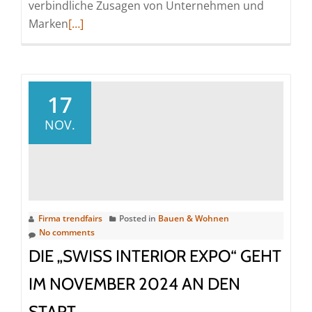
verbindliche Zusagen von Unternehmen und
Read
Marken
[…]
more
about
„World
of
17
Fireplaces
NOV.
2023“
um
Outdoor-
Bereich
erweitert
Firma trendfairs
Posted in
Bauen & Wohnen
No comments
DIE „SWISS INTERIOR EXPO“ GEHT
IM NOVEMBER 2024 AN DEN
START