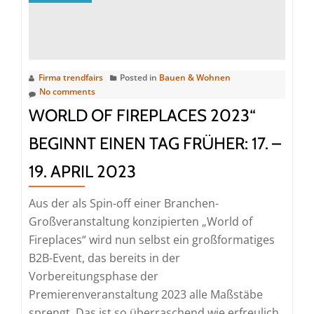
geht
im
November
2024
Firma trendfairs
Posted in
Bauen & Wohnen
an
No comments
den
WORLD OF FIREPLACES 2023“
Start
BEGINNT EINEN TAG FRÜHER: 17. –
19. APRIL 2023
Aus der als Spin-off einer Branchen-
Großveranstaltung konzipierten „World of
Fireplaces“ wird nun selbst ein großformatiges
B2B-Event, das bereits in der
Vorbereitungsphase der
Premierenveranstaltung 2023 alle Maßstäbe
sprengt. Das ist so überraschend wie erfreulich