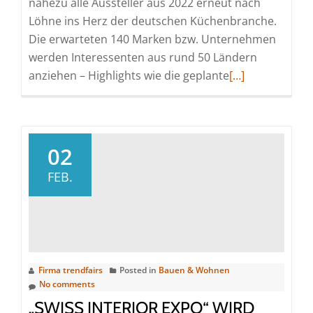
nahezu alle Aussteller aus 2022 erneut nach
Welt
Löhne ins Herz der deutschen Küchenbranche.
der
Die erwarteten 140 Marken bzw. Unternehmen
Küche
werden Interessenten aus rund 50 Ländern
Read
anziehen – Highlights wie die geplante
[…]
more
about
area30
beim
02
zwölften
FEB.
Mal
noch
internationaler
Firma trendfairs
Posted in
Bauen & Wohnen
No comments
„SWISS INTERIOR EXPO“ WIRD