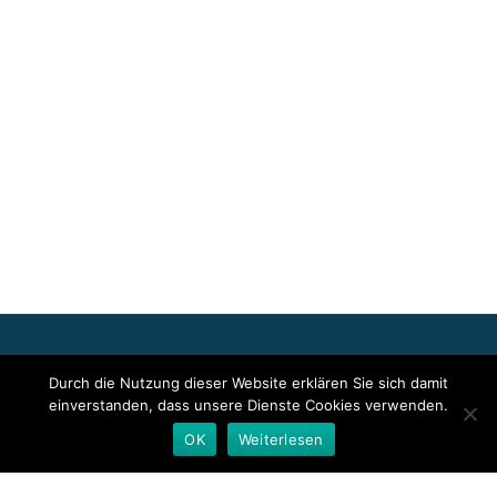
Für die oben stehenden Pressemitteilungen, das angezeigte
Durch die Nutzung dieser Website erklären Sie sich damit
Event bzw. das Stellenangebot sowie für das angezeigte Bild- und
einverstanden, dass unsere Dienste Cookies verwenden.
Tonmaterial ist allein der jeweils angegebene Herausgeber
verantwortlich. Dieser ist in der Regel auch Urheber der
OK
Weiterlesen
Pressetexte sowie der angehängten Bild-, Ton- und
Informationsmaterialien. Die Nutzung von hier veröffentlichten