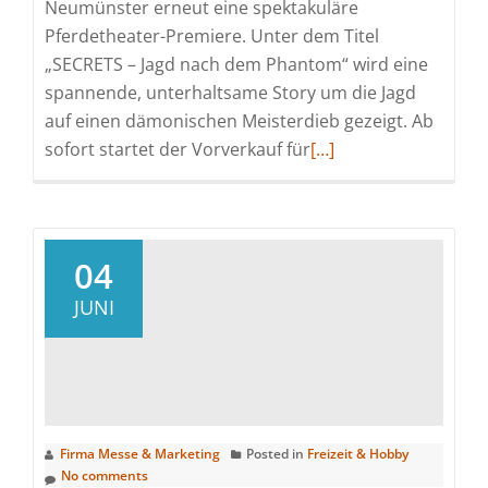
Neumünster erneut eine spektakuläre
Pferdetheater-Premiere. Unter dem Titel
„SECRETS – Jagd nach dem Phantom“ wird eine
spannende, unterhaltsame Story um die Jagd
auf einen dämonischen Meisterdieb gezeigt. Ab
Read
sofort startet der Vorverkauf für
[…]
more
about
NORDPFERD
2021:
04
Der
JUNI
Ticketverkauf
hat
begonnen
Firma Messe & Marketing
Posted in
Freizeit & Hobby
No comments