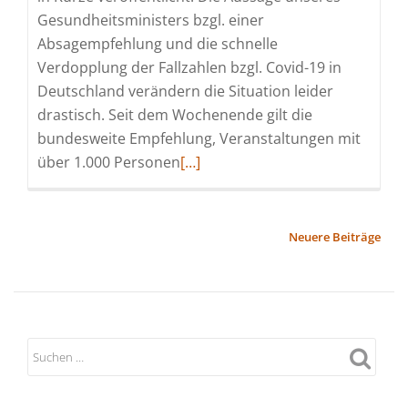
Gesundheitsministers bzgl. einer
Absagempfehlung und die schnelle
Verdopplung der Fallzahlen bzgl. Covid-19 in
Deutschland verändern die Situation leider
drastisch. Seit dem Wochenende gilt die
bundesweite Empfehlung, Veranstaltungen mit
Read
über 1.000 Personen
[…]
more
about
Die
BEITRAGSNAVIGATION
Neuere Beiträge
HORSICA
verlegt
ihren
Messetermin
(ursprünglich
geplant
für