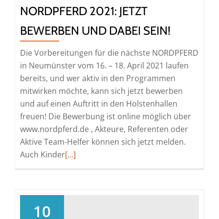
NORDPFERD 2021: JETZT
BEWERBEN UND DABEI SEIN!
Die Vorbereitungen für die nächste NORDPFERD
in Neumünster vom 16. – 18. April 2021 laufen
bereits, und wer aktiv in den Programmen
mitwirken möchte, kann sich jetzt bewerben
und auf einen Auftritt in den Holstenhallen
freuen! Die Bewerbung ist online möglich über
www.nordpferd.de , Akteure, Referenten oder
Aktive Team-Helfer können sich jetzt melden.
Read
Auch Kinder
[…]
more
about
NORDPFERD
2021:
10
Jetzt