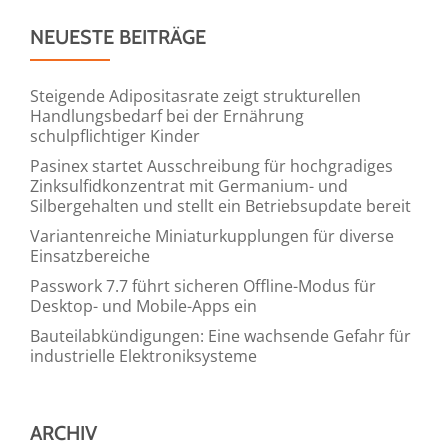
den
NEUESTE BEITRÄGE
20.
–
22.
Steigende Adipositasrate zeigt strukturellen
Handlungsbedarf bei der Ernährung
März
schulpflichtiger Kinder
2020
Pasinex startet Ausschreibung für hochgradiges
in
Zinksulfidkonzentrat mit Germanium- und
der
Silbergehalten und stellt ein Betriebsupdate bereit
Messe
Variantenreiche Miniaturkupplungen für diverse
Kassel)
Einsatzbereiche
Passwork 7.7 führt sicheren Offline-Modus für
Desktop- und Mobile-Apps ein
Bauteilabkündigungen: Eine wachsende Gefahr für
industrielle Elektroniksysteme
ARCHIV