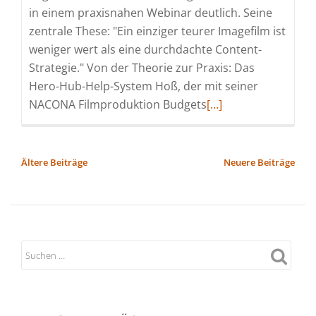
in einem praxisnahen Webinar deutlich. Seine
zentrale These: "Ein einziger teurer Imagefilm ist
weniger wert als eine durchdachte Content-
Strategie." Von der Theorie zur Praxis: Das
Hero-Hub-Help-System Hoß, der mit seiner
Read
NACONA Filmproduktion Budgets
[…]
more
about
„Schluss
BEITRAGSNAVIGATION
Ältere Beiträge
Neuere Beiträge
mit
Gießkannen-
Marketing“:
Experte
erklärt
neue
Budget-
Strategien