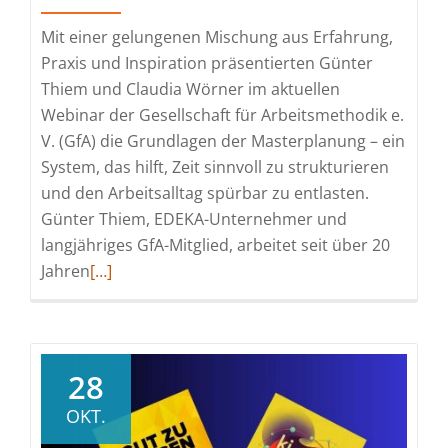
Mit einer gelungenen Mischung aus Erfahrung,
Praxis und Inspiration präsentierten Günter
Thiem und Claudia Wörner im aktuellen
Webinar der Gesellschaft für Arbeitsmethodik e.
V. (GfA) die Grundlagen der Masterplanung – ein
System, das hilft, Zeit sinnvoll zu strukturieren
und den Arbeitsalltag spürbar zu entlasten.
Günter Thiem, EDEKA-Unternehmer und
langjähriges GfA-Mitglied, arbeitet seit über 20
Read
Jahren
[…]
more
about
Richtig
denken
28
–
OKT.
besser