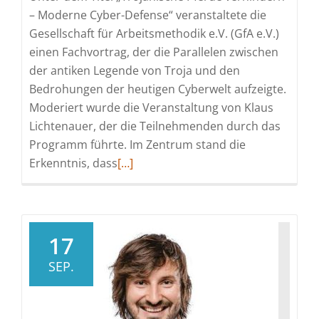
– Moderne Cyber-Defense“ veranstaltete die
Gesellschaft für Arbeitsmethodik e.V. (GfA e.V.)
einen Fachvortrag, der die Parallelen zwischen
der antiken Legende von Troja und den
Bedrohungen der heutigen Cyberwelt aufzeigte.
Moderiert wurde die Veranstaltung von Klaus
Lichtenauer, der die Teilnehmenden durch das
Programm führte. Im Zentrum stand die
Read
Erkenntnis, dass
[…]
more
about
Trojanische
Pferde
17
im
SEP.
digitalen
Zeitalter
–