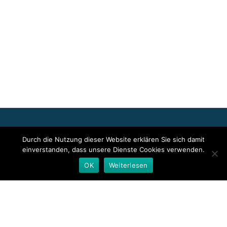
Für die oben stehenden Pressemitteilungen, das angezeigte
Durch die Nutzung dieser Website erklären Sie sich damit
Event bzw. das Stellenangebot sowie für das angezeigte Bild- und
einverstanden, dass unsere Dienste Cookies verwenden.
Tonmaterial ist allein der jeweils angegebene Herausgeber
verantwortlich. Dieser ist in der Regel auch Urheber der
OK
Weiterlesen
Pressetexte sowie der angehängten Bild-, Ton- und
Informationsmaterialien. Die Nutzung von hier veröffentlichten
Informationen zur Eigeninformation und redaktionellen
Weiterverarbeitung ist in der Regel kostenfrei. Bitte klären Sie vor
einer Weiterverwendung urheberrechtliche Fragen mit dem
angegebenen Herausgeber.