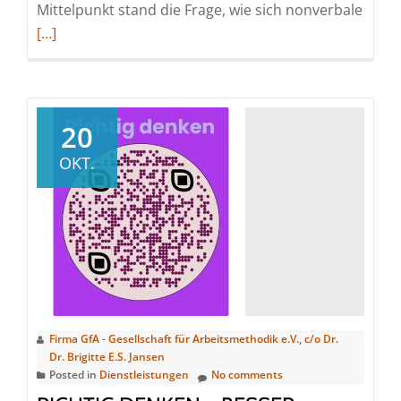
Read
Mittelpunkt stand die Frage, wie sich nonverbale
more
[…]
abou
Nonve
Komm
als
20
Schlü
OKT.
Mour
Sadji
begei
beim
GfA-
Impul
Firma GfA - Gesellschaft für Arbeitsmethodik e.V., c/o Dr.
Dr. Brigitte E.S. Jansen
Posted in
Dienstleistungen
No comments