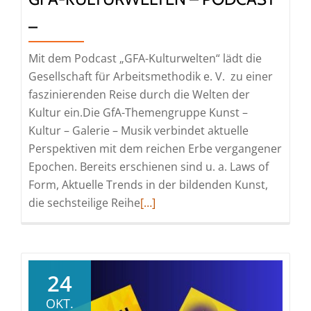
–
Mit dem Podcast „GFA-Kulturwelten“ lädt die
Gesellschaft für Arbeitsmethodik e. V. zu einer
faszinierenden Reise durch die Welten der
Kultur ein.Die GfA-Themengruppe Kunst –
Kultur – Galerie – Musik verbindet aktuelle
Perspektiven mit dem reichen Erbe vergangener
Epochen. Bereits erschienen sind u. a. Laws of
Form, Aktuelle Trends in der bildenden Kunst,
Read
die sechsteilige Reihe
[…]
more
about
GFA-
Kulturwelten
24
–
OKT.
Podcast