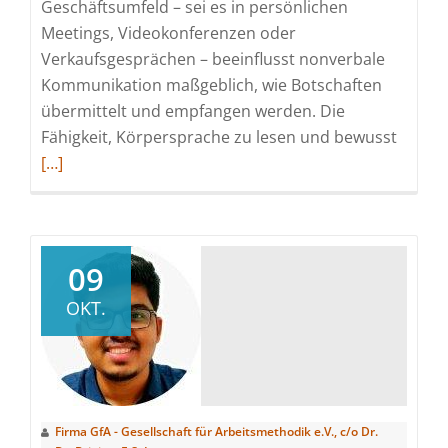
Geschäftsumfeld – sei es in persönlichen
Meetings, Videokonferenzen oder
Verkaufsgesprächen – beeinflusst nonverbale
Kommunikation maßgeblich, wie Botschaften
übermittelt und empfangen werden. Die
Read
Fähigkeit, Körpersprache zu lesen und bewusst
more
[…]
about
Die
Rolle
von
09
Körpe
OKT.
im
Busine
Firma GfA - Gesellschaft für Arbeitsmethodik e.V., c/o Dr.