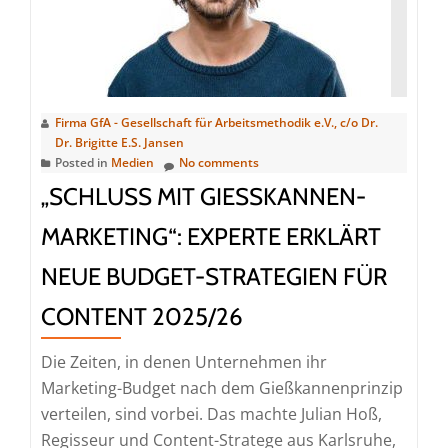
Cyber-
Samurai
informiert
bei
GfA
Firma GfA - Gesellschaft für Arbeitsmethodik e.V., c/o Dr.
e.V.
Dr. Brigitte E.S. Jansen
Posted in
Medien
No comments
„SCHLUSS MIT GIESSKANNEN-M
ARKETING“: EXPERTE ERKLÄRT N
EUE BUDGET-STRATEGIEN FÜR C
ONTENT 2025/26
Die Zeiten, in denen Unternehmen ihr
Marketing-Budget nach dem Gießkannenprinzip
verteilen, sind vorbei. Das machte Julian Hoß,
Regisseur und Content-Stratege aus Karlsruhe,