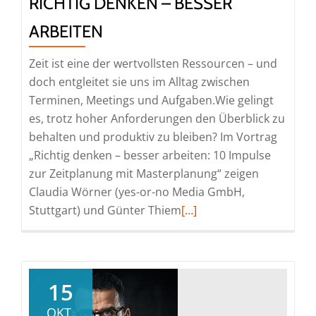
RICHTIG DENKEN – BESSER
ARBEITEN
Zeit ist eine der wertvollsten Ressourcen – und
doch entgleitet sie uns im Alltag zwischen
Terminen, Meetings und Aufgaben.Wie gelingt
es, trotz hoher Anforderungen den Überblick zu
behalten und produktiv zu bleiben? Im Vortrag
„Richtig denken – besser arbeiten: 10 Impulse
zur Zeitplanung mit Masterplanung“ zeigen
Claudia Wörner (yes-or-no Media GmbH,
Read
Stuttgart) und Günter Thiem
[…]
more
about
Richtig
denken
15
–
OKT.