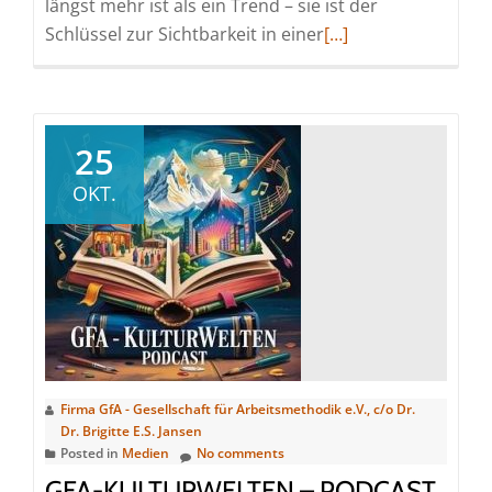
längst mehr ist als ein Trend – sie ist der
Read
Schlüssel zur Sichtbarkeit in einer
[…]
more
about
Gut
zu
25
Wissen
OKT.
–
und
KI
&
SEO
Insight
Firma GfA - Gesellschaft für Arbeitsmethodik e.V., c/o Dr.
Dr. Brigitte E.S. Jansen
Posted in
Medien
No comments
GFA-KULTURWELTEN – PODCAST