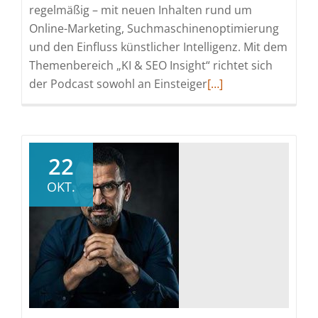
regelmäßig – mit neuen Inhalten rund um
Online-Marketing, Suchmaschinenoptimierung
und den Einfluss künstlicher Intelligenz. Mit dem
Themenbereich „KI & SEO Insight“ richtet sich
Read
der Podcast sowohl an Einsteiger
[…]
more
about
„Gut
zu
22
Wissen“
OKT.
–
GfA-
Podcast
startet
neu
mit
KI