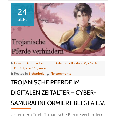
Fokus:
Video
24
als
SEP.
Wissensplattform
Firma GfA - Gesellschaft für Arbeitsmethodik e.V., c/o Dr.
Dr. Brigitte E.S. Jansen
Posted in
Sicherheit
No comments
TROJANISCHE PFERDE IM
DIGITALEN ZEITALTER – CYBER-
SAMURAI INFORMIERT BEI GFA E.V.
Unter dem Titel „Trojanische Pferde verhindern