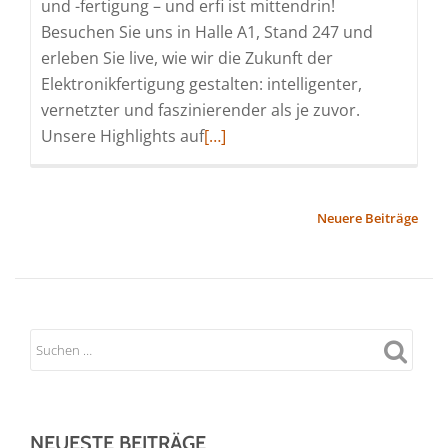
und -fertigung – und erfi ist mittendrin!
Besuchen Sie uns in Halle A1, Stand 247 und
erleben Sie live, wie wir die Zukunft der
Elektronikfertigung gestalten: intelligenter,
vernetzter und faszinierender als je zuvor.
Read
Unsere Highlights auf
[…]
more
about
erfi
BEITRAGSNAVIGATION
Neuere Beiträge
auf
der
productronica
2025
–
Innovation
hautnah
erleben!
NEUESTE BEITRÄGE