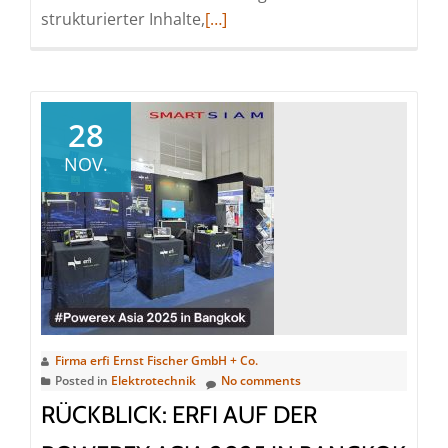
Read
strukturierter Inhalte,
[…]
more
about
Innovation
live
28
erleben
NOV.
Firma erfi Ernst Fischer GmbH + Co.
Posted in
Elektrotechnik
No comments
RÜCKBLICK: ERFI AUF DER