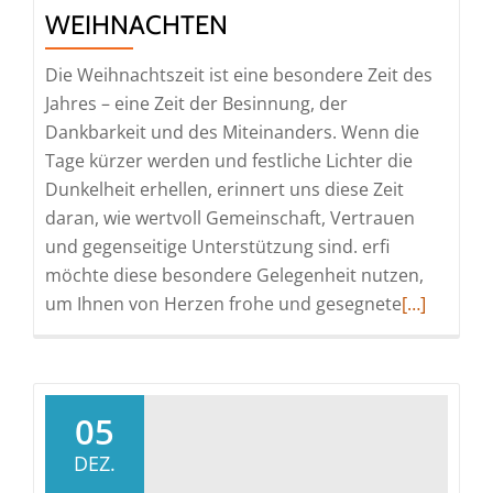
WEIHNACHTEN
Die Weihnachtszeit ist eine besondere Zeit des
Jahres – eine Zeit der Besinnung, der
Dankbarkeit und des Miteinanders. Wenn die
Tage kürzer werden und festliche Lichter die
Dunkelheit erhellen, erinnert uns diese Zeit
daran, wie wertvoll Gemeinschaft, Vertrauen
und gegenseitige Unterstützung sind. erfi
möchte diese besondere Gelegenheit nutzen,
Read
um Ihnen von Herzen frohe und gesegnete
[…]
more
about
erfi
wünscht
05
Ihnen
DEZ.
frohe