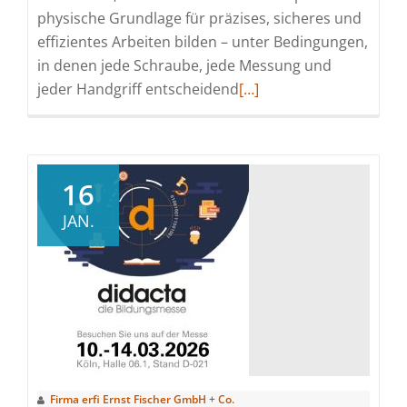
physische Grundlage für präzises, sicheres und
effizientes Arbeiten bilden – unter Bedingungen,
in denen jede Schraube, jede Messung und
Read
jeder Handgriff entscheidend
[…]
more
about
erfi-
Arbeitsplatzsysteme
16
im
JAN.
Mittelpunkt
der
Forschung
Firma erfi Ernst Fischer GmbH + Co.