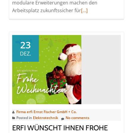
modulare Erweiterungen machen den
Read
Arbeitsplatz zukunftssicher für
[…]
more
about
Besuchen
Sie
23
uns
DEZ.
auf
der
didacta
die
Bildungsmesse
in
Köln!
Firma erfi Ernst Fischer GmbH + Co.
Posted in
Elektrotechnik
No comments
ERFI WÜNSCHT IHNEN FROHE