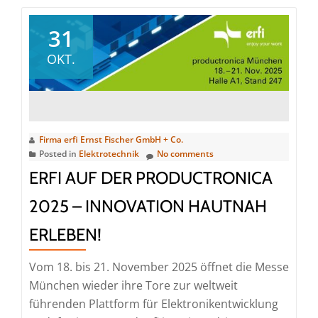
erfi
auf
31
der
OKT.
productronica
2025
–
Firma erfi Ernst Fischer GmbH + Co.
Posted in
Elektrotechnik
No comments
ERFI AUF DER PRODUCTRONICA
2025 – INNOVATION HAUTNAH
ERLEBEN!
Vom 18. bis 21. November 2025 öffnet die Messe
München wieder ihre Tore zur weltweit
führenden Plattform für Elektronikentwicklung