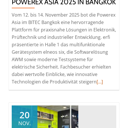
POWEREX ASIA 2025 IN BANGKOK
Vom 12. bis 14. November 2025 bot die Powerex
Asia im BITEC Bangkok eine hervorragende
Plattform für praxisnahe Lösungen in Elektronik,
Prüftechnik und industrieller Entwicklung. erfi
präsentierte in Halle 1 das multifunktionale
Gerätesystem elneos six, die Softwarelösung
AWM sowie moderne Testsysteme für
elektrische Sicherheit. Fachbesucher erhielten
dabei wertvolle Einblicke, wie innovative
Read
Technologien die Produktivität steigern
[…]
more
about
Rückblick:
erfi
20
auf
NOV.
der