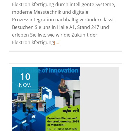
Elektronikfertigung durch intelligente Systeme,
moderne Messtechnik und digitale
Prozessintegration nachhaltig verändern lässt.
Besuchen Sie uns in Halle A1, Stand 247 und
erleben Sie live, wie wir die Zukunft der
Read
Elektronikfertigung
[…]
more
about
erfi
auf
10
der
NOV.
productronica
2025
–
Innovation
hautnah
erleben