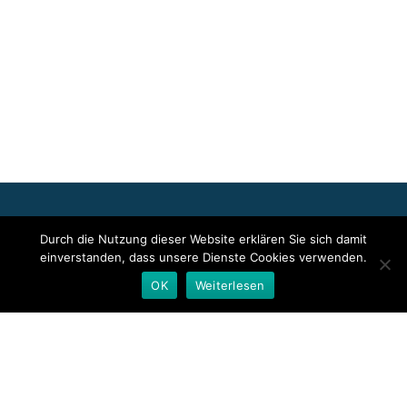
Für die oben stehenden Pressemitteilungen, das angezeigte
Durch die Nutzung dieser Website erklären Sie sich damit
Event bzw. das Stellenangebot sowie für das angezeigte Bild- und
einverstanden, dass unsere Dienste Cookies verwenden.
Tonmaterial ist allein der jeweils angegebene Herausgeber
verantwortlich. Dieser ist in der Regel auch Urheber der
OK
Weiterlesen
Pressetexte sowie der angehängten Bild-, Ton- und
Informationsmaterialien. Die Nutzung von hier veröffentlichten
Informationen zur Eigeninformation und redaktionellen
Weiterverarbeitung ist in der Regel kostenfrei. Bitte klären Sie vor
einer Weiterverwendung urheberrechtliche Fragen mit dem
angegebenen Herausgeber.