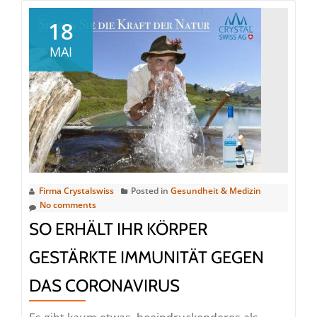
Olibanum
der
18
beste
MAI
Entzündungshemmer
der
Welt
Firma Crystalswiss
Posted in
Gesundheit & Medizin
No comments
SO ERHÄLT IHR KÖRPER
GESTÄRKTE IMMUNITÄT GEGEN
DAS CORONAVIRUS