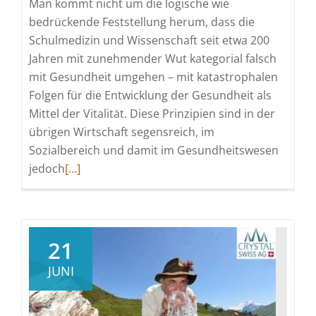
Man kommt nicht um die logische wie
bedrückende Feststellung herum, dass die
Schulmedizin und Wissenschaft seit etwa 200
Jahren mit zunehmender Wut kategorial falsch
mit Gesundheit umgehen – mit katastrophalen
Folgen für die Entwicklung der Gesundheit als
Mittel der Vitalität. Diese Prinzipien sind in der
übrigen Wirtschaft segensreich, im
Sozialbereich und damit im Gesundheitswesen
Read
jedoch
[…]
more
about
Gesundheitssystem
planmässig
21
in
JUNI
der
Fortschrittsfalle