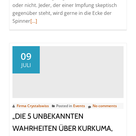
oder nicht. Jeder, der einer Impfung skeptisch
gegenüber steht, wird gerne in die Ecke der
Read
Spinner
[…]
more
about
Resveratrol
könnte
09
die
JULI
Geimpften
retten
Firma Crystalswiss
Posted in
Events
No comments
„DIE 5 UNBEKANNTEN
WAHRHEITEN ÜBER KURKUMA,