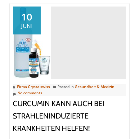
„Die
5
10
unbekannten
JUNI
Wahrheiten
über
KURKUMA,
das
gesündeste
Lebensmittel
der
Welt“
Firma Crystalswiss
Posted in
Gesundheit & Medizin
(Webinar
No comments
|
CURCUMIN KANN AUCH BEI
Online)
STRAHLENINDUZIERTE
KRANKHEITEN HELFEN!