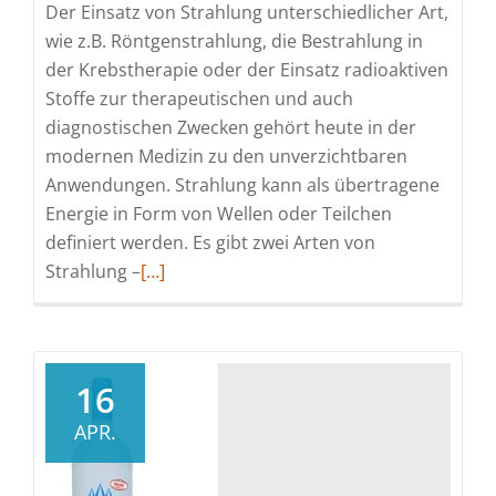
Der Einsatz von Strahlung unterschiedlicher Art,
wie z.B. Röntgenstrahlung, die Bestrahlung in
der Krebstherapie oder der Einsatz radioaktiven
Stoffe zur therapeutischen und auch
diagnostischen Zwecken gehört heute in der
modernen Medizin zu den unverzichtbaren
Anwendungen. Strahlung kann als übertragene
Energie in Form von Wellen oder Teilchen
definiert werden. Es gibt zwei Arten von
Read
Strahlung –
[…]
more
about
Curcumin
kann
16
auch
APR.
bei
strahleninduzierte