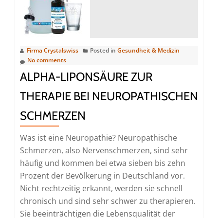
für
die
Bioverfügbarkeit
von
Firma Crystalswiss
Posted in
Gesundheit & Medizin
Pflanzenwirkstoffen
No comments
ALPHA-LIPONSÄURE ZUR
THERAPIE BEI NEUROPATHISCHEN
SCHMERZEN
Was ist eine Neuropathie? Neuropathische
Schmerzen, also Nervenschmerzen, sind sehr
häufig und kommen bei etwa sieben bis zehn
Prozent der Bevölkerung in Deutschland vor.
Nicht rechtzeitig erkannt, werden sie schnell
chronisch und sind sehr schwer zu therapieren.
Sie beeinträchtigen die Lebensqualität der