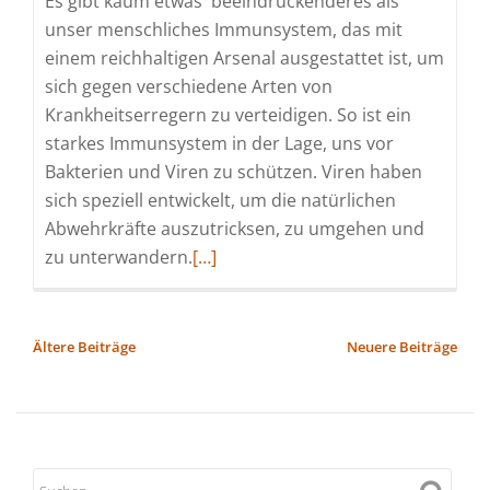
Es gibt kaum etwas beeindruckenderes als
unser menschliches Immunsystem, das mit
einem reichhaltigen Arsenal ausgestattet ist, um
sich gegen verschiedene Arten von
Krankheitserregern zu verteidigen. So ist ein
starkes Immunsystem in der Lage, uns vor
Bakterien und Viren zu schützen. Viren haben
sich speziell entwickelt, um die natürlichen
Abwehrkräfte auszutricksen, zu umgehen und
Read
zu unterwandern.
[…]
more
about
So
BEITRAGSNAVIGATION
Ältere Beiträge
Neuere Beiträge
erhält
Ihr
Körper
gestärkte
Immunität