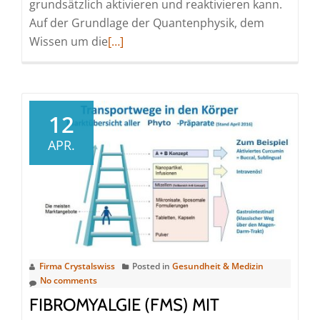
grundsätzlich aktivieren und reaktivieren kann.
Auf der Grundlage der Quantenphysik, dem
Read
Wissen um die
[…]
more
about
30
Jahre
12
Forschung
APR.
für
den
Aktivator
Firma Crystalswiss
Posted in
Gesundheit & Medizin
No comments
FIBROMYALGIE (FMS) MIT