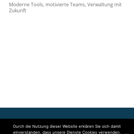
Moderne Tools, motivierte Teams, Verwaltung mit
Zukunft
Für die oben stehenden Pressemitteilungen, das angezeigte
Durch die Nutzung dieser Website erklären Sie sich damit
Event bzw. das Stellenangebot sowie für das angezeigte Bild- und
einverstanden, dass unsere Dienste Cookies verwenden.