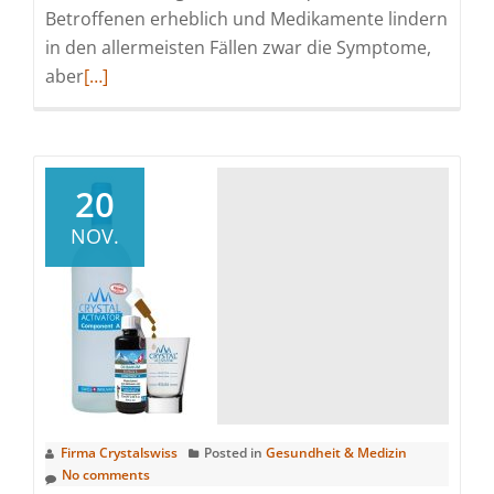
Betroffenen erheblich und Medikamente lindern
in den allermeisten Fällen zwar die Symptome,
Read
aber
[…]
more
about
Alpha-
Liponsäure
20
zur
NOV.
Therapie
bei
neuropathischen
Schmerzen
Firma Crystalswiss
Posted in
Gesundheit & Medizin
No comments