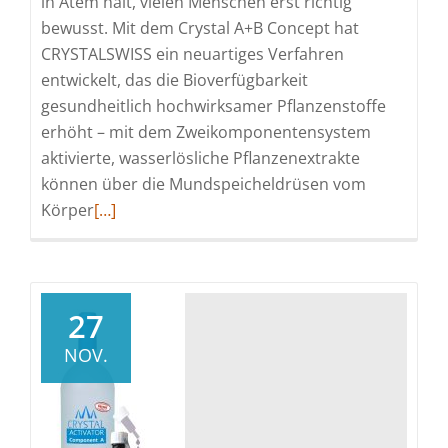
in Atem hält, vielen Menschen erst richtig
bewusst. Mit dem Crystal A+B Concept hat
CRYSTALSWISS ein neuartiges Verfahren
entwickelt, das die Bioverfügbarkeit
gesundheitlich hochwirksamer Pflanzenstoffe
erhöht – mit dem Zweikomponentensystem
aktivierte, wasserlösliche Pflanzenextrakte
können über die Mundspeicheldrüsen vom
Read
Körper
[…]
more
about
Studie
belegt
27
Wirksamkeit
NOV.
des
Aktivators®
von
CRYSTALSWISS