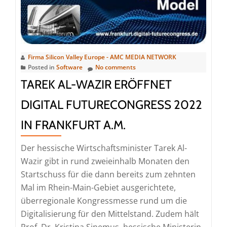
am
17.05.2022
in
der
Messe
Firma Silicon Valley Europe - AMC MEDIA NETWORK
Frankfurt
Posted in
Software
No comments
TAREK AL-WAZIR ERÖFFNET
DIGITAL FUTURECONGRESS 2022
IN FRANKFURT A.M.
Der hessische Wirtschaftsminister Tarek Al-
Wazir gibt in rund zweieinhalb Monaten den
Startschuss für die dann bereits zum zehnten
Mal im Rhein-Main-Gebiet ausgerichtete,
überregionale Kongressmesse rund um die
Digitalisierung für den Mittelstand. Zudem hält