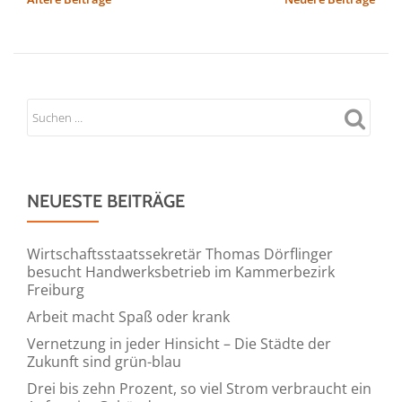
Bühne
für
die
Macher
fleischloser,
veganer
und
vegetarischer
NEUESTE BEITRÄGE
Nahrungsmittel
Wirtschaftsstaatssekretär Thomas Dörflinger
besucht Handwerksbetrieb im Kammerbezirk
Freiburg
Arbeit macht Spaß oder krank
Vernetzung in jeder Hinsicht – Die Städte der
Zukunft sind grün-blau
Drei bis zehn Prozent, so viel Strom verbraucht ein