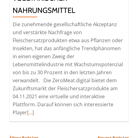
NAHRUNGSMITTEL
Die zunehmende gesellschaftliche Akzeptanz
und verstärkte Nachfrage von
Fleischersatzprodukten etwa aus Pflanzen oder
Insekten, hat das anfängliche Trendphänomen
in einen eigenen Zweig der
Lebensmittelindustrie mit Wachstumspotenzial
von bis zu 30 Prozent in den letzten Jahren
verwandelt. Die ZeroMeat.digital bietet dem
Zukunftsmarkt der Fleischersatzprodukte am
04.11.2021 eine virtuelle und interaktive
Plattform. Darauf können sich interessierte
Read
Player
[…]
more
about
Neue
BEITRAGSNAVIGATION
Ältere Beiträge
Neuere Beiträge