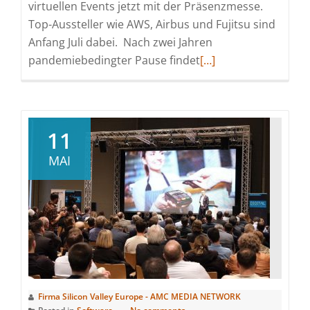
virtuellen Events jetzt mit der Präsenzmesse.
Top-Aussteller wie AWS, Airbus und Fujitsu sind
Anfang Juli dabei. Nach zwei Jahren
Read
pandemiebedingter Pause findet
[…]
more
about
Digitalisierungsmess
in
11
München
MAI
geht
neue
und
nachhaltige
Wege
Firma Silicon Valley Europe - AMC MEDIA NETWORK