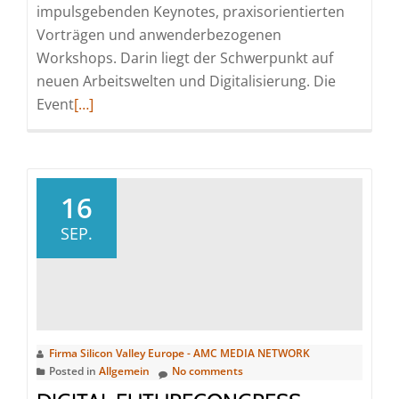
impulsgebenden Keynotes, praxisorientierten
Vorträgen und anwenderbezogenen
Workshops. Darin liegt der Schwerpunkt auf
neuen Arbeitswelten und Digitalisierung. Die
Read
Event
[…]
more
about
3.
DIGITAL
16
FUTUREcongress
SEP.
virtual
national
vom
28.-30.09.2021:
Größte
Firma Silicon Valley Europe - AMC MEDIA NETWORK
Online-
Posted in
Allgemein
No comments
Kongressmesse