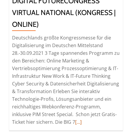
DIGITAL FUTURECONGRESS
rund
um
VIRTUAL NATIONAL (KONGRESS |
die
ONLINE)
Digitalisierung
im
Deutschlands größte Kongressmesse für die
Mittelstand
Digitalisierung im Deutschen Mittelstand
28.-30.09.2021 3 Tage spannendes Programm zu
den Bereichen: Online Marketing &
Vertriebsoptimierung Prozessoptimierung & IT-
Infrastruktur New Work & IT-Future Thinking
Cyber Security & Datensicherheit Digitalisierung
& Transformation Erleben Sie interaktiv
Technologie-Profis, Lösungsanbieter und ein
reichhaltiges Webkonferenz-Programm,
inklusive PIM Street Special. Schon jetzt Gratis-
Read
Ticket hier sichern. Die BIG 7
[…]
more