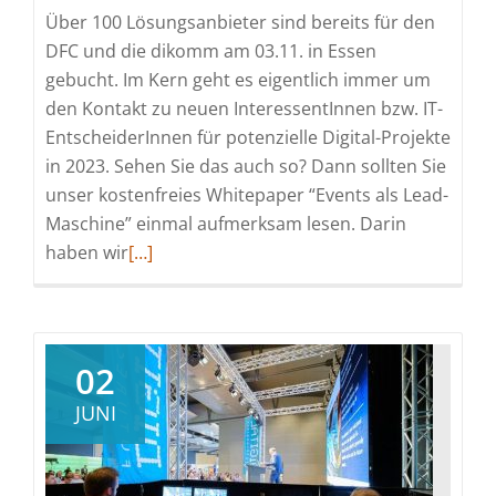
Über 100 Lösungsanbieter sind bereits für den
DFC und die dikomm am 03.11. in Essen
gebucht. Im Kern geht es eigentlich immer um
den Kontakt zu neuen InteressentInnen bzw. IT-
EntscheiderInnen für potenzielle Digital-Projekte
in 2023. Sehen Sie das auch so? Dann sollten Sie
unser kostenfreies Whitepaper “Events als Lead-
Maschine” einmal aufmerksam lesen. Darin
Read
haben wir
[…]
more
about
Kostenfreies
Whitepaper
02
–
JUNI
Leads
mit
Events