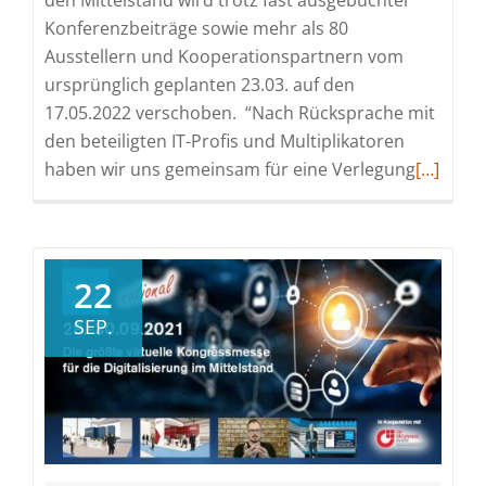
den Mittelstand wird trotz fast ausgebuchter
Konferenzbeiträge sowie mehr als 80
Ausstellern und Kooperationspartnern vom
ursprünglich geplanten 23.03. auf den
17.05.2022 verschoben. “Nach Rücksprache mit
den beteiligten IT-Profis und Multiplikatoren
Read
haben wir uns gemeinsam für eine Verlegung
[…]
more
about
DIGITAL
FUTUREc
22
(DFC)
SEP.
in
der
Messe
Frankfur
verscho