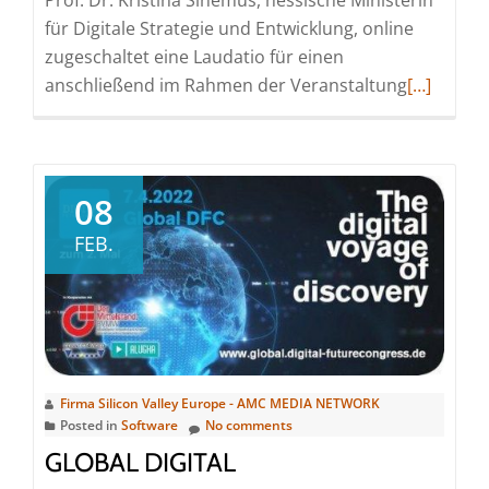
Prof. Dr. Kristina Sinemus, hessische Ministerin
für Digitale Strategie und Entwicklung, online
zugeschaltet eine Laudatio für einen
Read
anschließend im Rahmen der Veranstaltung
[…]
more
about
Tarek
Al-
08
Wazir
FEB.
eröffnet
DIGITAL
FUTUREco
2022
in
Frankfurt
Firma Silicon Valley Europe - AMC MEDIA NETWORK
a.M.
Posted in
Software
No comments
GLOBAL DIGITAL