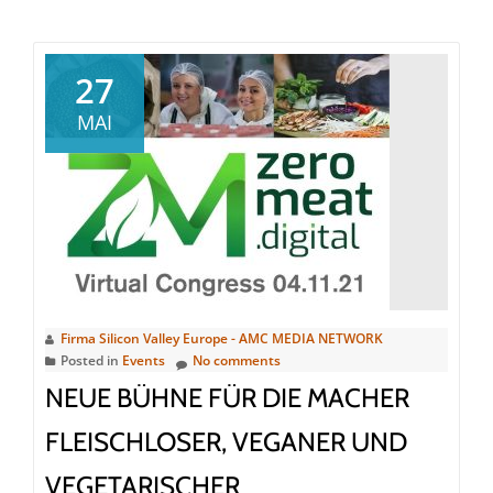
about
DIGITAL
FUTUREcongress
27
virtual
MAI
national
(Kongress
|
Online)
Firma Silicon Valley Europe - AMC MEDIA NETWORK
Posted in
Events
No comments
NEUE BÜHNE FÜR DIE MACHER
FLEISCHLOSER, VEGANER UND
VEGETARISCHER