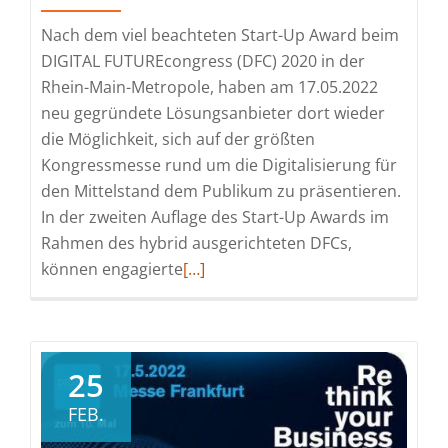
Nach dem viel beachteten Start-Up Award beim
DIGITAL FUTUREcongress (DFC) 2020 in der
Rhein-Main-Metropole, haben am 17.05.2022
neu gegründete Lösungsanbieter dort wieder
die Möglichkeit, sich auf der größten
Kongressmesse rund um die Digitalisierung für
den Mittelstand dem Publikum zu präsentieren.
In der zweiten Auflage des Start-Up Awards im
Rahmen des hybrid ausgerichteten DFCs,
Read
können engagierte
[…]
more
about
Bundesweiter
Start-
25
up-
FEB.
Wettbewerb