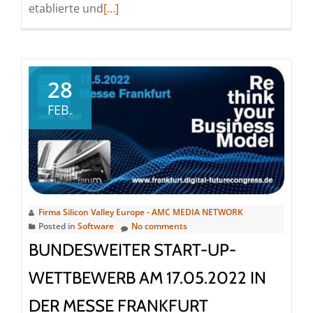
Read
etablierte und
[…]
more
about
DIGITAL
FUTUREcongress
28
(DFC)
FEB.
nach
zwei
Jahren
Pause
wieder
vor
Firma Silicon Valley Europe - AMC MEDIA NETWORK
Ort
Posted in
Software
No comments
in
BUNDESWEITER START-UP-
Frankfurt
WETTBEWERB AM 17.05.2022 IN
a.M.
DER MESSE FRANKFURT