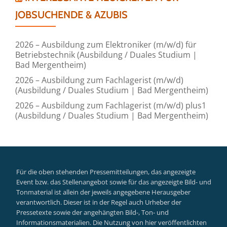
JOBSUCHENDE & AZUBIS
2026 – Ausbildung zum Elektroniker (m/w/d) für
Betriebstechnik (Ausbildung / Duales Studium |
Bad Mergentheim)
2026 – Ausbildung zum Fachlagerist (m/w/d)
(Ausbildung / Duales Studium | Bad Mergentheim)
2026 – Ausbildung zum Fachlagerist (m/w/d) plus1
(Ausbildung / Duales Studium | Bad Mergentheim)
Für die oben stehenden Pressemitteilungen, das angezeigte
Event bzw. das Stellenangebot sowie für das angezeigte Bild- und
Tonmaterial ist allein der jeweils angegebene Herausgeber
verantwortlich. Dieser ist in der Regel auch Urheber der
Pressetexte sowie der angehängten Bild-, Ton- und
Informationsmaterialien. Die Nutzung von hier veröffentlichten