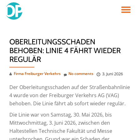
TO
Skip
to
NA
content
OBERLEITUNGSSCHADEN
BEHOBEN: LINIE 4 FÄHRT WIEDER
REGULÄR
Firma Freiburger Verkehrs
No comments
3. Juni 2026
Der Oberleitungsschaden auf der Straßenbahnlinie
4 wurde von der Freiburger Verkehrs AG (VAG)
behoben. Die Linie fährt ab sofort wieder regulär.
Die Linie war von Samstag, 30. Mai 2026, bis
Mittwochmittag, 3. Juni 2026, zwischen den
Haltestellen Technische Fakultät und Messe
unterbrochen. Grund war ein Schaden der