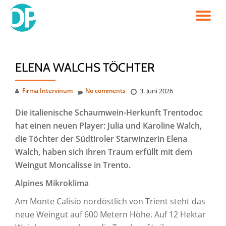
TO
Skip
to
NA
content
ELENA WALCHS TÖCHTER
Firma Intervinum
No comments
3. Juni 2026
Die italienische Schaumwein-Herkunft Trentodoc
hat einen neuen Player: Julia und Karoline Walch,
die Töchter der Südtiroler Starwinzerin Elena
Walch, haben sich ihren Traum erfüllt mit dem
Weingut Moncalisse in Trento.
Alpines Mikroklima
Am Monte Calisio nordöstlich von Trient steht das
neue Weingut auf 600 Metern Höhe. Auf 12 Hektar