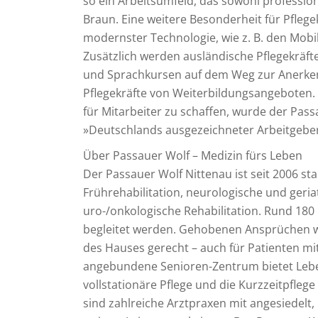
so ein Arbeitsumfeld, das sowohl profession
Braun. Eine weitere Besonderheit für Pflege
modernster Technologie, wie z. B. den Mobili
Zusätzlich werden ausländische Pflegekräf
und Sprachkursen auf dem Weg zur Anerken
Pflegekräfte von Weiterbildungsangeboten
für Mitarbeiter zu schaffen, wurde der Pas
»Deutschlands ausgezeichneter Arbeitgeber
Über Passauer Wolf – Medizin fürs Leben
Der Passauer Wolf Nittenau ist seit 2006 sta
Frührehabilitation, neurologische und geriat
uro-/onkologische Rehabilitation. Rund 18
begleitet werden. Gehobenen Ansprüchen 
des Hauses gerecht – auch für Patienten mi
angebundene Senioren-Zentrum bietet Leben
vollstationäre Pflege und die Kurzzeitpfl
sind zahlreiche Arztpraxen mit angesiedelt,