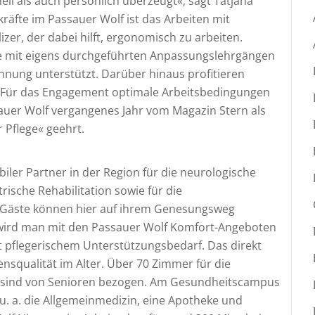
ell als auch persönlich überzeugt«, sagt Tatjana
kräfte im Passauer Wolf ist das Arbeiten mit
zer, der dabei hilft, ergonomisch zu arbeiten.
te mit eigens durchgeführten Anpassungslehrgängen
nung unterstützt. Darüber hinaus profitieren
. Für das Engagement optimale Arbeitsbedingungen
sauer Wolf vergangenes Jahr vom Magazin Stern als
 Pflege« geehrt.
biler Partner in der Region für die neurologische
rische Rehabilitation sowie für die
0 Gäste können hier auf ihrem Genesungsweg
wird man mit den Passauer Wolf Komfort-Angeboten
t pflegerischem Unterstützungsbedarf. Das direkt
squalität im Alter. Über 70 Zimmer für die
ege sind von Senioren bezogen. Am Gesundheitscampus
 u. a. die Allgemeinmedizin, eine Apotheke und