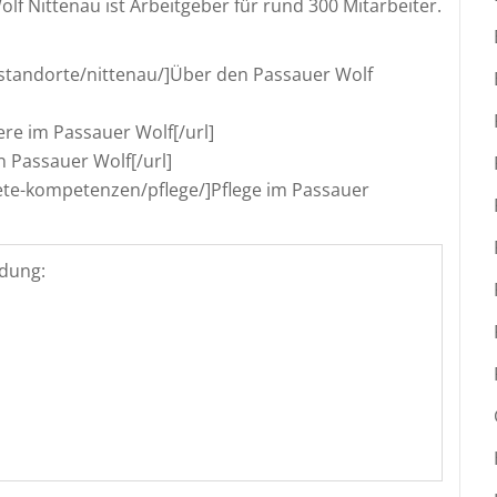
lf Nittenau ist Arbeitgeber für rund 300 Mitarbeiter.
standorte/nittenau/]Über den Passauer Wolf
ere im Passauer Wolf[/url]
 Passauer Wolf[/url]
ete-kompetenzen/pflege/]Pflege im Passauer
dung: