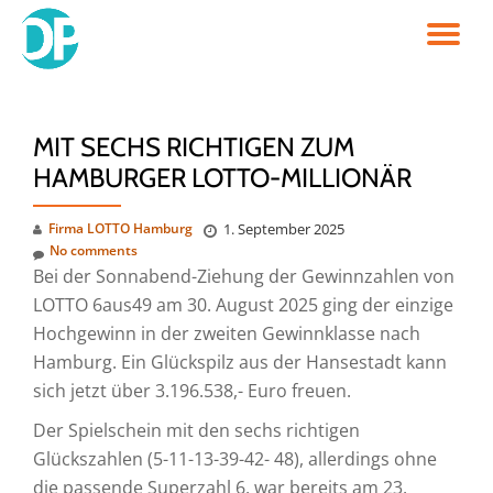
TO
Skip
to
NA
content
MIT SECHS RICHTIGEN ZUM
HAMBURGER LOTTO-MILLIONÄR
Firma LOTTO Hamburg
1. September 2025
No comments
Bei der Sonnabend-Ziehung der Gewinnzahlen von
LOTTO 6aus49 am 30. August 2025 ging der einzige
Hochgewinn in der zweiten Gewinnklasse nach
Hamburg. Ein Glückspilz aus der Hansestadt kann
sich jetzt über 3.196.538,- Euro freuen.
Der Spielschein mit den sechs richtigen
Glückszahlen (5-11-13-39-42- 48), allerdings ohne
die passende Superzahl 6, war bereits am 23.