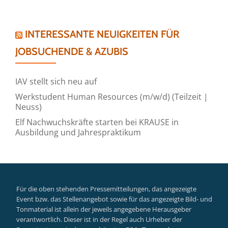
INTERESSANTE NEUIGKEITEN FÜR
JOBSUCHENDE & AZUBIS
IAV stellt sich neu auf
Werkstudent Human Resources (m/w/d) (Teilzeit |
Neuss)
Elf Nachwuchskräfte starten bei KRAUSE in
Ausbildung und Jahrespraktikum
Für die oben stehenden Pressemitteilungen, das angezeigte
Event bzw. das Stellenangebot sowie für das angezeigte Bild- und
Tonmaterial ist allein der jeweils angegebene Herausgeber
verantwortlich. Dieser ist in der Regel auch Urheber der