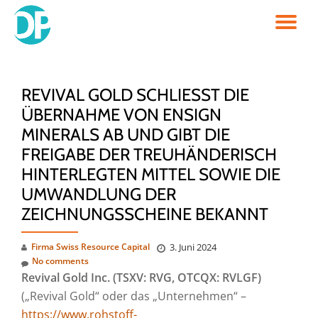
TO
Skip
to
NA
content
REVIVAL GOLD SCHLIESST DIE Ü
BERNAHME VON ENSIGN M
INERALS AB UND GIBT DIE F
REIGABE DER TREUHÄNDERISCH H
INTERLEGTEN MITTEL SOWIE DIE U
MWANDLUNG DER Z
EICHNUNGSSCHEINE BEKANNT
Firma Swiss Resource Capital
3. Juni 2024
No comments
Reviva
l Gold Inc.
(TSXV: RVG, OTCQX: RVLGF)
(„Revival Gold“ oder das „Unternehmen“ –
https://www.rohstoff-