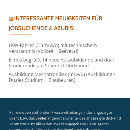
INTERESSANTE NEUIGKEITEN FÜR
JOBSUCHENDE & AZUBIS
LKW-Fahrer CE (m/w/d) mit technischem
Verständnis (Vollzeit | Seevetal)
Elmos begrüßt 14 neue Auszubildende und dual
Studierende am Standort Dortmund
Ausbildung Mechatroniker (m/w/d) (Ausbildung /
Duales Studium | Blaubeuren)
Für die oben stehenden Pressemitteilungen, das angezeigte
Event bzw. das Stellenangebot sowie für das angezeigte Bild- und
Tonmaterial ist allein der jeweils angegebene Herausgeber
verantwortlich. Dieser ist in der Regel auch Urheber der