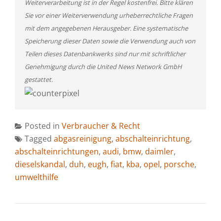
Weiterverarbeitung ist in der Regel kostenfrei. Bitte klären
Sie vor einer Weiterverwendung urheberrechtliche Fragen
mit dem angegebenen Herausgeber. Eine systematische
Speicherung dieser Daten sowie die Verwendung auch von
Teilen dieses Datenbankwerks sind nur mit schriftlicher
Genehmigung durch die United News Network GmbH
gestattet.
Posted in
Verbraucher & Recht
Tagged
abgasreinigung
,
abschalteinrichtung
,
abschalteinrichtungen
,
audi
,
bmw
,
daimler
,
dieselskandal
,
duh
,
eugh
,
fiat
,
kba
,
opel
,
porsche
,
umwelthilfe
BEITRAGSNAVIGATION