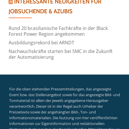
INTERESSANTE NEUIGKEITEN FÜR
JOBSUCHENDE & AZUBIS
Rund 20 brasilianische Fachkräfte in der Black
Forest Power Region angekommen
Ausbildungsrekord bei ARNDT
Nachwuchskräfte starten bei SMC in die Zukunft
der Automatisierung
Für die oben stehenden Pressemitteilungen, das angezeigte
Event bzw. das Stellenangebot sowie für das angezeigte Bild- und
Tonmaterial ist allein der jeweils angegebene Herausgeber
verantwortlich. Dieser ist in der Regel auch Urheber der
Pressetexte sowie der angehängten Bild-, Ton- und
Informationsmaterialien. Die Nutzung von hier veröffentlichten
Informationen zur Eigeninformation und redaktionellen